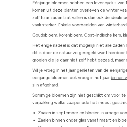
Eénjarige bloemen hebben een levencyclus van 1 j
komen uit deze planten overleven de winter vaak
zelf haar zaden laat vallen is dan ook de ideale 
vaak sterker. Enkele voorbeelden van winterhard
Goudsbloem
,
korenbloem
,
Oost-Indische kers
,
k
Het enige nadeel is dat mogelijk niet alle zad
dit is door de natuur zo geregeld want hierdoor 
groeien die je daar niet zelf hebt gezaaid, maa
Wil je vroeg in het jaar genieten van de eenjari
eenjarige bloemen ook vroeg in het jaar
binnen 
zijn afgehard.
Sommige bloemen zijn niet geschikt om voor te zaa
verpakking welke zaaiperiode het meest geschik
Zaaien in september en bloeien in vroege voo
Zaaien binnen onder glas vanaf maart en bloei