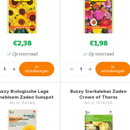
€2,38
€1,98
Op voorraad
Op voorraad
In
In
winkelwagen
winkelwagen
uzzy Biologische Lage
Buzzy Sierkalebas Zaden
nebloem Zaden Sunspot
Crown of Thorns
Art nr. 94346
Art nr. 004234