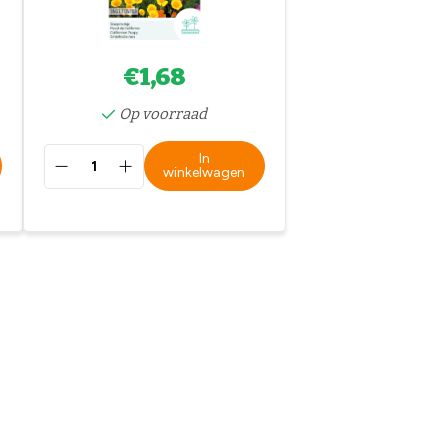
€1,68
Op voorraad
In
winkelwagen