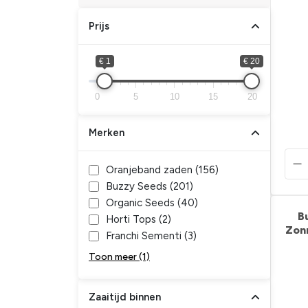
Prijs
€ 1
€ 20
0
5
10
15
20
Merken
Oranjeband zaden (
156
)
Buzzy Seeds (
201
)
Organic Seeds (
40
)
B
Horti Tops (
2
)
Zon
Franchi Sementi (
3
)
Toon meer (1)
Zaaitijd binnen