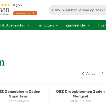
 & Bloembollen
Tuinvogels
Zaaikalender
Tips 
n
Vorige
1
BZ Zonnebloem Zaden
OBZ Droogbloemen Zaden
Giganteus
Mengsel
Art nr. 665275
Art nr. 665755