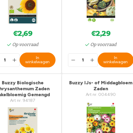
€2,69
€2,29
Op voorraad
Op voorraad
In
In
winkelwagen
winkelwagen
Buzzy Biologische
Buzzy IJs- of Middagbloem
hrysanthemum Zaden
Zaden
nkelbloemig Gemengd
Art nr. 004490
Art nr. 94187