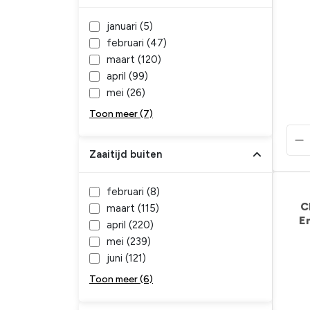
januari (
5
)
februari (
47
)
maart (
120
)
april (
99
)
mei (
26
)
Toon meer (7)
Zaaitijd buiten
februari (
8
)
C
maart (
115
)
E
april (
220
)
mei (
239
)
juni (
121
)
Toon meer (6)