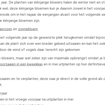
aar. De planten van éénjarige bloeiers halen de winter niet en ste
 wel, deze éénjarige bloemen kun je daarom zowel in het voorjaa
periode om in het najaar de eenjarigen alvast voor het volgende s
e éénjarige bloemen zijn;
laprozen
en
zonnebloem
en het volgende jaar op de gewenste plek terugkomen omdat bijvo
kan de plant zich over een breder gebied uitzaaien en kan het ook
r door de wind of vogels daar terecht zijn gekomen.
ge bloeiers, maar wel zeker zijn van maximale opbrengst omdat je
voorzaaien in een kweekkas
en in mei uitplanten op hun definitiev
ien en te verplanten, deze zaai je direct in de volle grond als de
t;
rjaar
en in het vroege voorjaar na uitplanten in mei