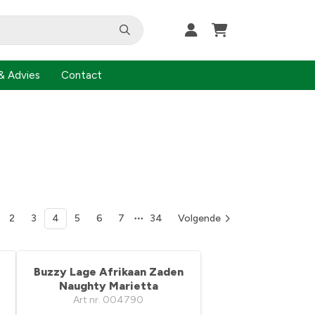
& Advies
Contact
2
3
4
5
6
7
34
Volgende
Buzzy Lage Afrikaan Zaden
Naughty Marietta
Art nr. 004790