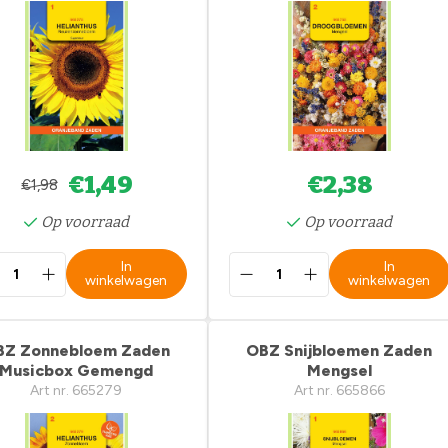
€1,49
€2,38
€1,98
Op voorraad
Op voorraad
In
In
winkelwagen
winkelwagen
BZ Zonnebloem Zaden
OBZ Snijbloemen Zaden
Musicbox Gemengd
Mengsel
Art nr. 665279
Art nr. 665866