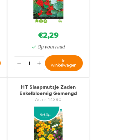
€2,29
Op voorraad
In
winkelwagen
HT Slaapmutsje Zaden
Enkelbloemig Gemengd
Art nr. 14290