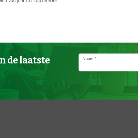
oeien van juni tot september
n de laatste
Naam *