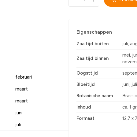
Eigenschappen
Zaaitijd buiten
juli, a
mei, ju
Zaaitijd binnen
novem
Oogsttijd
septem
februari
Bloeitijd
juni, j
maart
Botanische naam
Brassi
maart
Inhoud
ca. 1 g
juni
Formaat
12,7 x 
juli