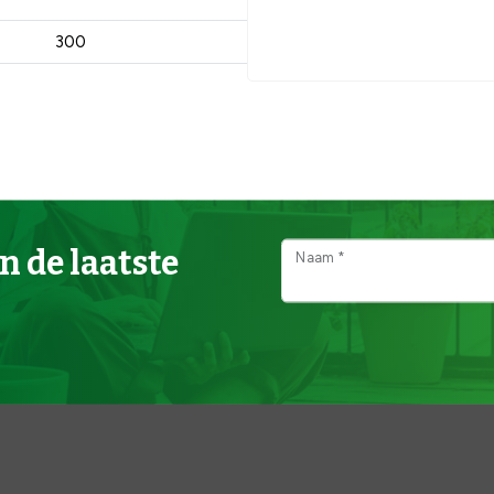
300
n de laatste
Naam *