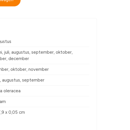
ugustus
ni, juli, augustus, september, oktober,
ber, december
ber, oktober, november
uli, augustus, september
ca oleracea
ram
7,9 x 0,05 cm