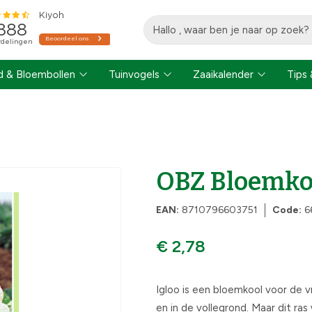
 & Bloembollen
Tuinvogels
Zaaikalender
Tips 
OBZ Bloemkoo
EAN:
8710796603751
Code:
6
€ 2,78
Igloo is een bloemkool voor de 
en in de vollegrond. Maar dit ra