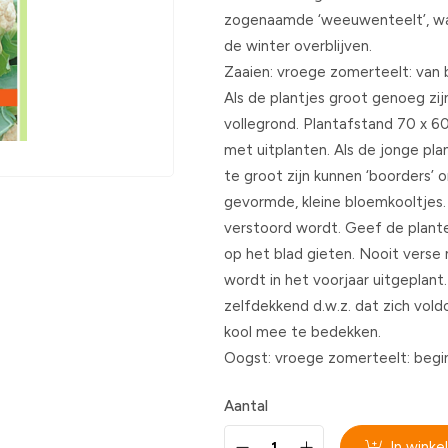
zogenaamde ‘weeuwenteelt’, waa
de winter overblijven.
Zaaien: vroege zomerteelt: van b
Als de plantjes groot genoeg zij
vollegrond. Plantafstand 70 x 60
met uitplanten. Als de jonge pla
te groot zijn kunnen ‘boorders’ o
gevormde, kleine bloemkooltjes. 
verstoord wordt. Geef de plante
op het blad gieten. Nooit vers
wordt in het voorjaar uitgeplant
zelfdekkend d.w.z. dat zich vol
kool mee te bedekken.
Oogst: vroege zomerteelt: begin 
Aantal
In wink