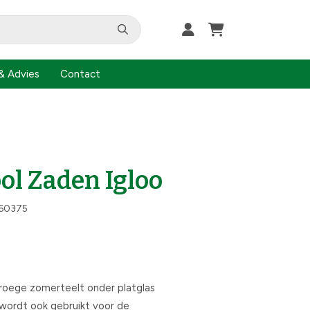
& Advies
Contact
l Zaden Igloo
60375
vroege zomerteelt onder platglas
s wordt ook gebruikt voor de