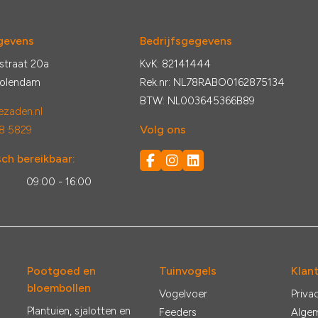
gevens
Bedrijfsgegevens
straat 20a
KvK: 82141444
Volendam
Rek.nr: NL78RABO0162875134
BTW: NL003645366B89
zaden.nl
Volg ons
8 5829
ch bereikbaar:
:
09:00 - 16:00
Pootgoed en
Tuinvogels
Klan
bloembollen
Vogelvoer
Priva
Plantuien, sjalotten en
Feeders
Alge