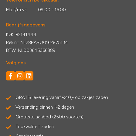
Ma t/m vr:
09:00 - 16:00
Bedrijfsgegevens
KvK: 82141444
Rek.nr: NL78RABO0162875134
BTW: NL003645366B89
Volg ons
GRATIS levering vanaf €40,- op zakjes zaden
Verzending binnen 1-2 dagen
Grootste aanbod (2500 soorten)
Topkwaliteit zaden