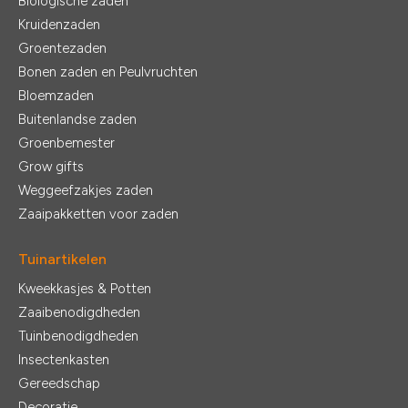
Biologische zaden
Kruidenzaden
Groentezaden
Bonen zaden en Peulvruchten
Bloemzaden
Buitenlandse zaden
Groenbemester
Grow gifts
Weggeefzakjes zaden
Zaaipakketten voor zaden
Tuinartikelen
Kweekkasjes & Potten
Zaaibenodigdheden
Tuinbenodigdheden
Insectenkasten
Gereedschap
Decoratie