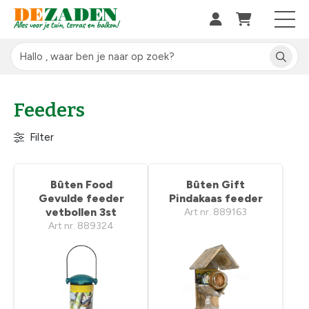
Feeders
Filter
Bûten Food
Bûten Gift
Gevulde feeder
Pindakaas feeder
vetbollen 3st
Art nr. 889163
Art nr. 889324