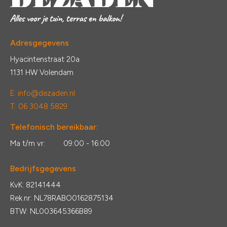
Adresgegevens
Hyacintenstraat 20a
1131 HW Volendam
E:
info@dezaden.nl
T: 06 3048 5829
Telefonisch bereikbaar:
Ma t/m vr:
09:00 - 16:00
Bedrijfsgegevens
KvK: 82141444
Rek.nr: NL78RABO0162875134
BTW: NL003645366B89