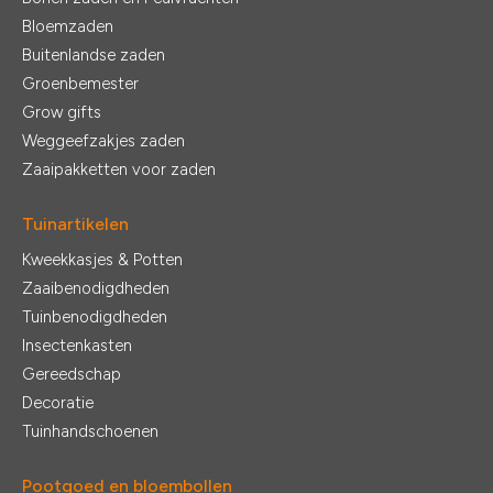
Bloemzaden
Buitenlandse zaden
Groenbemester
Grow gifts
Weggeefzakjes zaden
Zaaipakketten voor zaden
Tuinartikelen
Kweekkasjes & Potten
Zaaibenodigdheden
Tuinbenodigdheden
Insectenkasten
Gereedschap
Decoratie
Tuinhandschoenen
Pootgoed en bloembollen