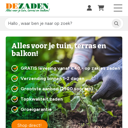
Alles voor je tuin, terras en
balkon!
GRATIS levering vanaf €40,- op zakjes zaden
Verzending binnen 1-2 dagen
Grootste aanbod (2500 soorten)
Topkwaliteit zaden
Groeigarantie
Shop direct!