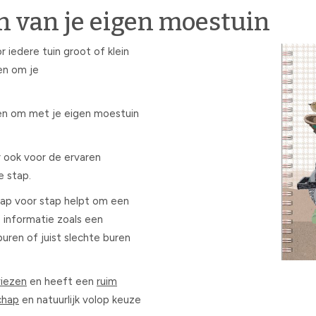
 van je eigen moestuin
r iedere tuin groot of klein
en om je
den om met je eigen moestuin
r ook voor de ervaren
e stap.
tap voor stap helpt om een
e informatie zoals een
uren of juist slechte buren
viezen
en heeft een
ruim
chap
en natuurlijk volop keuze