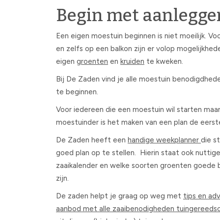
Begin met aanleggen
Een eigen moestuin beginnen is niet moeilijk. Voo
en zelfs op een balkon zijn er volop mogelijkhed
eigen
groenten
en
kruiden
te kweken.
Bij De Zaden vind je alle moestuin benodigdhe
te beginnen.
Voor iedereen die een moestuin wil starten maa
moestuinder is het maken van een plan de eerst
De Zaden heeft een
handige weekplanner
die s
goed plan op te stellen. Hierin staat ook nuttig
zaaikalender en welke soorten groenten goede b
zijn.
De zaden helpt je graag op weg met
tips en ad
aanbod met alle zaaibenodigheden tuingereeds