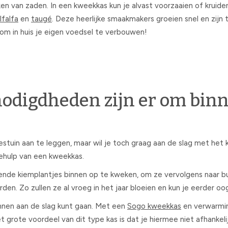
ken van zaden. In een kweekkas kun je alvast voorzaaien of krui
lfalfa
en
taugé
. Deze heerlijke smaakmakers groeien snel en zijn
om in huis je eigen voedsel te verbouwen!
odigdheden zijn er om bin
tuin aan te leggen, maar wil je toch graag aan de slag met het 
behulp van een kweekkas.
ende kiemplantjes binnen op te kweken, om ze vervolgens naar bu
den. Zo zullen ze al vroeg in het jaar bloeien en kun je eerder oo
innen aan de slag kunt gaan. Met een
Sogo kweekkas
en verwarmin
t grote voordeel van dit type kas is dat je hiermee niet afhank