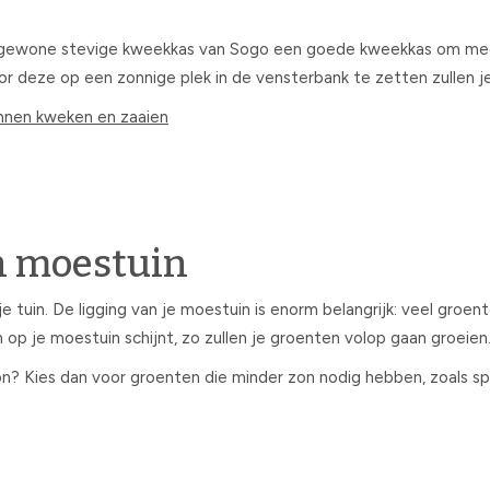
gewone stevige kweekkas van Sogo een goede kweekkas om mee te
or deze op een zonnige plek in de vensterbank te zetten zullen j
nnen kweken en zaaien
n moestuin
 je tuin. De ligging van je moestuin is enorm belangrijk: veel gr
n op je moestuin schijnt, zo zullen je groenten volop gaan groeien
kon? Kies dan voor groenten die minder zon nodig hebben, zoals spi