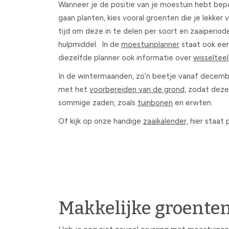
Wanneer je de positie van je moestuin hebt bepa
gaan planten, kies vooral groenten die je lekker 
tijd om deze in te delen per soort en zaaiperio
hulpmiddel. In de
moestuinplanner
staat ook een
diezelfde planner ook informatie over
wisselteel
In de wintermaanden, zo’n beetje vanaf december
met het
voorbereiden van de grond,
zodat deze h
sommige zaden, zoals
tuinbonen
en erwten.
Of kijk op onze handige
zaaikalender,
hier staat 
Makkelijke groenten