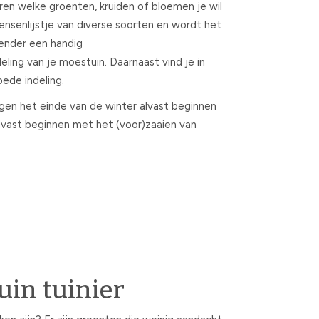
oren welke
groenten
,
kruiden
of
bloemen
je wil
 wensenlijstje van diverse soorten en wordt het
lender een handig
ling van je moestuin. Daarnaast vind je in
goede indeling.
egen het einde van de winter alvast beginnen
alvast beginnen met het (voor)zaaien van
uin tuinier