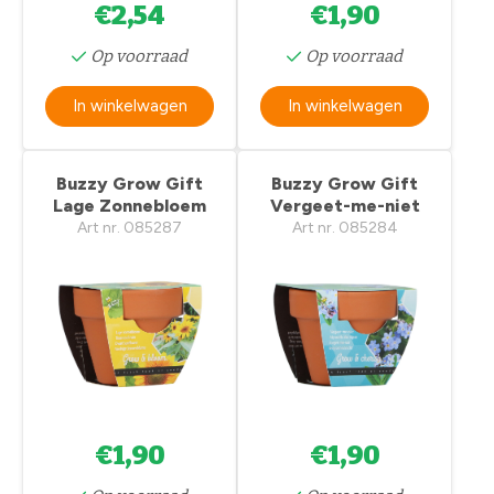
€2,54
€1,90
Op voorraad
Op voorraad
In winkelwagen
In winkelwagen
Buzzy Grow Gift
Buzzy Grow Gift
Lage Zonnebloem
Vergeet-me-niet
Art nr. 085287
Art nr. 085284
€1,90
€1,90