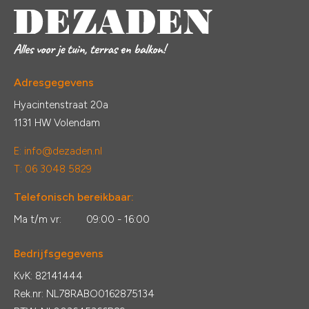
Adresgegevens
Hyacintenstraat 20a
1131 HW Volendam
E:
info@dezaden.nl
T: 06 3048 5829
Telefonisch bereikbaar:
Ma t/m vr:
09:00 - 16:00
Bedrijfsgegevens
KvK: 82141444
Rek.nr: NL78RABO0162875134