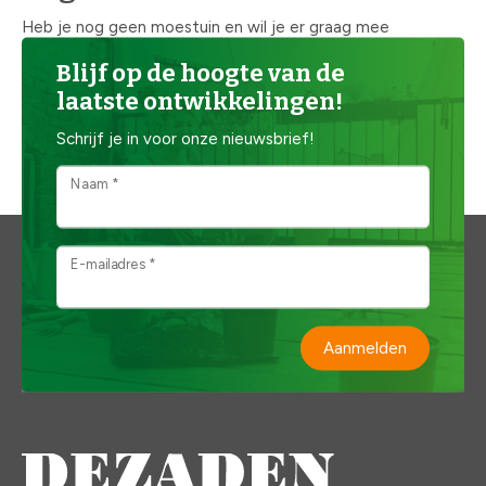
Heb je nog geen moestuin en wil je er graag mee
beginnen? Er zijn enorm veel mogelijkheden om je eigen
Blijf op de hoogte van de
groente en fruit te kweken. De zaden helpt je graag op
laatste ontwikkelingen!
weg met verschillende tips en adviezen en een ruim
Schrijf je in voor onze nieuwsbrief!
aanbod aan benodigdheden om je eigen
moestuin te
beginnen
.
Naam *
E-mailadres *
Aanmelden