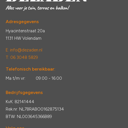
Adresgegevens
Hyacintenstraat 20a
1131 HW Volendam
E:
info@dezaden.nl
T: 06 3048 5829
Telefonisch bereikbaar:
Ma t/m vr:
09:00 - 16:00
Bedrijfsgegevens
KvK: 82141444
Rek.nr: NL78RABO0162875134
BTW: NL003645366B89