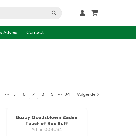
& Advies
Contact
1
5
6
7
8
9
34
Volgende
Buzzy Goudsbloem Zaden
Touch of Red Buff
Art nr. 004084