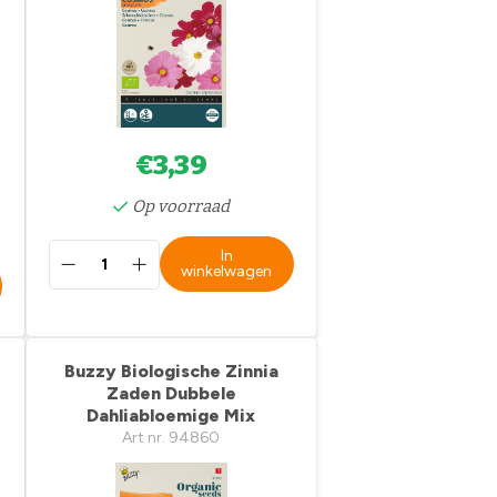
€3,39
Op voorraad
In
winkelwagen
Buzzy Biologische Zinnia
Zaden Dubbele
Dahliabloemige Mix
Art nr. 94860