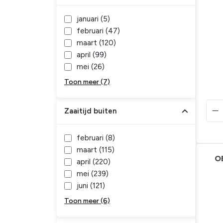
januari (
5
)
februari (
47
)
maart (
120
)
april (
99
)
mei (
26
)
Toon meer (7)
Zaaitijd buiten
februari (
8
)
maart (
115
)
O
april (
220
)
mei (
239
)
juni (
121
)
Toon meer (6)