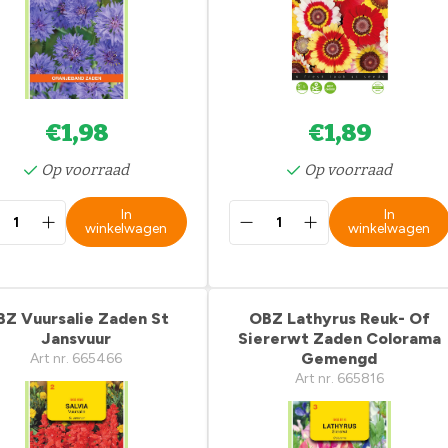
€1,98
€1,89
Op voorraad
Op voorraad
In
In
winkelwagen
winkelwagen
BZ Vuursalie Zaden St
OBZ Lathyrus Reuk- Of
Jansvuur
Siererwt Zaden Colorama
Gemengd
Art nr. 665466
Art nr. 665816