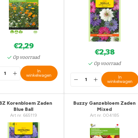
€2,29
€2,38
Op voorraad
Op voorraad
In
winkelwagen
In
winkelwagen
BZ Korenbloem Zaden
Buzzy Ganzebloem Zaden
Blue Ball
Mixed
Art nr. 665119
Art nr. 004185