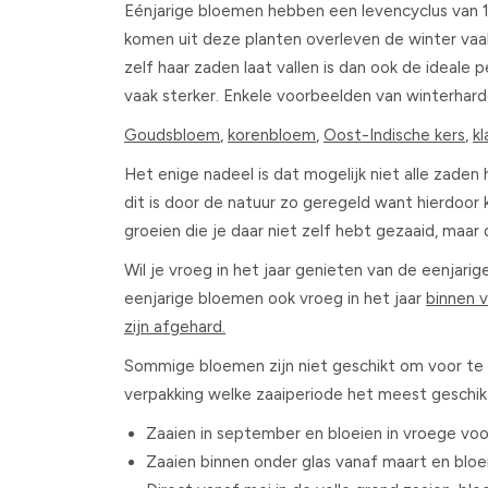
Eénjarige bloemen hebben een levencyclus van 1 j
komen uit deze planten overleven de winter vaak
zelf haar zaden laat vallen is dan ook de ideale 
vaak sterker. Enkele voorbeelden van winterhard
Goudsbloem
,
korenbloem
,
Oost-Indische kers
,
k
Het enige nadeel is dat mogelijk niet alle zad
dit is door de natuur zo geregeld want hierdoor 
groeien die je daar niet zelf hebt gezaaid, maa
Wil je vroeg in het jaar genieten van de eenjari
eenjarige bloemen ook vroeg in het jaar
binnen 
zijn afgehard.
Sommige bloemen zijn niet geschikt om voor te zaa
verpakking welke zaaiperiode het meest geschik
Zaaien in september en bloeien in vroege voo
Zaaien binnen onder glas vanaf maart en bloei