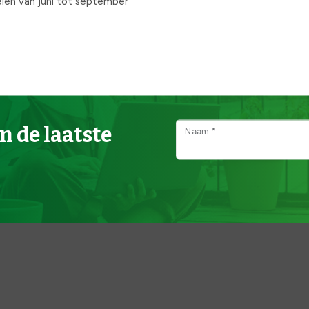
oeien van juni tot september
n de laatste
Naam *