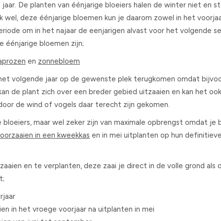
aar. De planten van éénjarige bloeiers halen de winter niet en ste
 wel, deze éénjarige bloemen kun je daarom zowel in het voorjaa
periode om in het najaar de eenjarigen alvast voor het volgende s
e éénjarige bloemen zijn;
laprozen
en
zonnebloem
en het volgende jaar op de gewenste plek terugkomen omdat bijvo
kan de plant zich over een breder gebied uitzaaien en kan het ook
r door de wind of vogels daar terecht zijn gekomen.
ge bloeiers, maar wel zeker zijn van maximale opbrengst omdat je
voorzaaien in een kweekkas
en in mei uitplanten op hun definitiev
ien en te verplanten, deze zaai je direct in de volle grond als de
t;
rjaar
en in het vroege voorjaar na uitplanten in mei