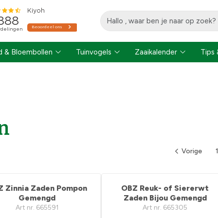
 & Bloembollen
Tuinvogels
Zaaikalender
Tips 
n
Vorige
Z Zinnia Zaden Pompon
OBZ Reuk- of Siererwt
Gemengd
Zaden Bijou Gemengd
Art nr. 665591
Art nr. 665305