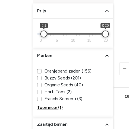
Prijs
€ 1
€ 20
0
5
10
15
20
Merken
Oranjeband zaden (
156
)
Buzzy Seeds (
201
)
Organic Seeds (
40
)
Horti Tops (
2
)
O
Franchi Sementi (
3
)
Toon meer (1)
Zaaitijd binnen