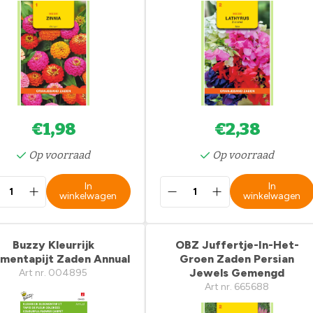
€1,98
€2,38
Op voorraad
Op voorraad
In
In
winkelwagen
winkelwagen
Buzzy Kleurrijk
OBZ Juffertje-In-Het-
ementapijt Zaden Annual
Groen Zaden Persian
Jewels Gemengd
Art nr. 004895
Art nr. 665688