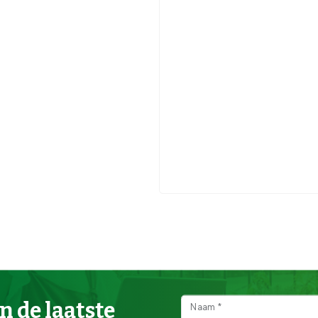
n de laatste
Naam *