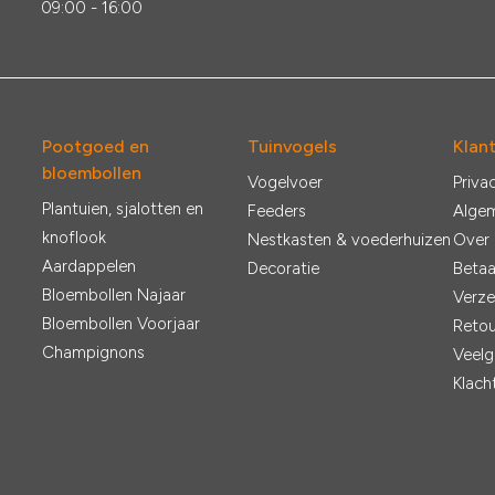
:
09:00 - 16:00
Pootgoed en
Tuinvogels
Klan
bloembollen
Vogelvoer
Priva
Plantuien, sjalotten en
Feeders
Alge
knoflook
Nestkasten & voederhuizen
Over
Aardappelen
Decoratie
Betaa
Bloembollen Najaar
Verze
Bloembollen Voorjaar
Retou
Champignons
Veelg
Klach