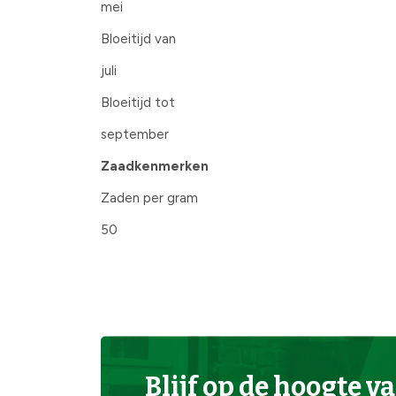
mei
Bloeitijd van
juli
Bloeitijd tot
september
Zaadkenmerken
Zaden per gram
50
Blijf op de hoogte va