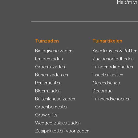
Ma t/m vr
Tuinzaden
Tuinartikelen
Biologische zaden
Kweekkasjes & Potten
Kruidenzaden
Zaaibenodigdheden
Groentezaden
Tuinbenodigdheden
Bonen zaden en
Insectenkasten
Peulvruchten
Gereedschap
Bloemzaden
Decoratie
Buitenlandse zaden
Tuinhandschoenen
Groenbemester
Grow gifts
Weggeefzakjes zaden
Zaaipakketten voor zaden