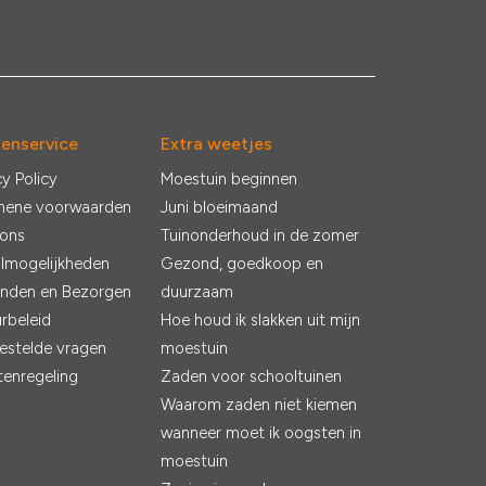
tenservice
Extra weetjes
cy Policy
Moestuin beginnen
mene voorwaarden
Juni bloeimaand
 ons
Tuinonderhoud in de zomer
lmogelijkheden
Gezond, goedkoop en
nden en Bezorgen
duurzaam
rbeleid
Hoe houd ik slakken uit mijn
estelde vragen
moestuin
tenregeling
Zaden voor schooltuinen
Waarom zaden niet kiemen
wanneer moet ik oogsten in
moestuin