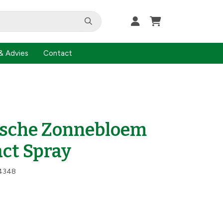
& Advies
Contact
ische Zonnebloem
ct Spray
4348