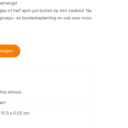
 gemengd
glas of half april-juni buiten op een zaaibed. Na
n groeps- en borderbeplanting en ook zeer mooi
elwagen
thus annuus
ram
x 10,5 x 0,05 cm