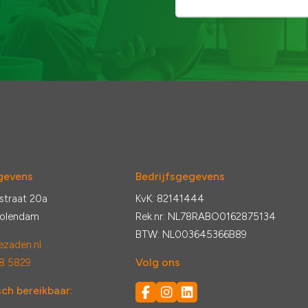
gevens
Bedrijfsgegevens
straat 20a
KvK: 82141444
Volendam
Rek.nr: NL78RABO0162875134
BTW: NL003645366B89
zaden.nl
Volg ons
8 5829
ch bereikbaar: