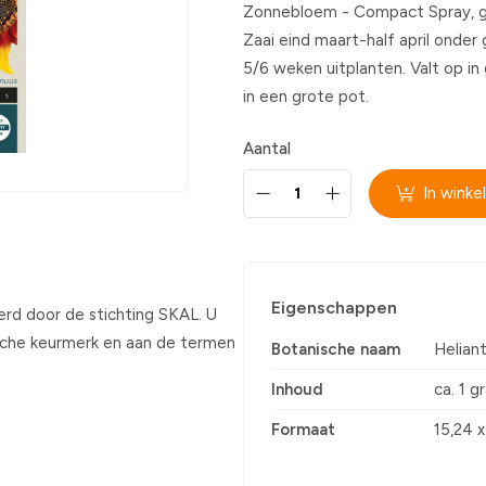
Zonnebloem - Compact Spray,
Zaai eind maart-half april onder 
5/6 weken uitplanten. Valt op i
in een grote pot.
Aantal
In wink
Eigenschappen
erd door de stichting SKAL. U
sche keurmerk en aan de termen
Botanische naam
Helian
Inhoud
ca. 1 g
Formaat
15,24 