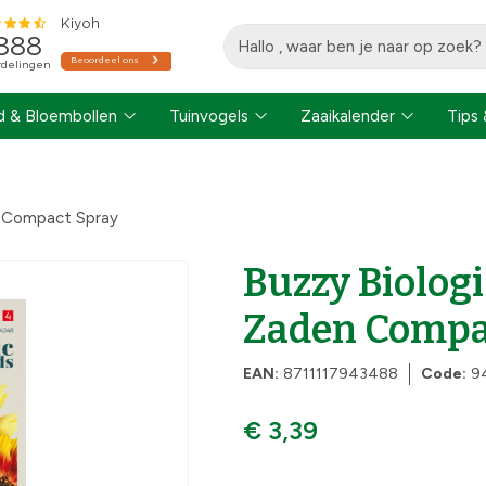
 & Bloembollen
Tuinvogels
Zaaikalender
Tips 
 Compact Spray
Buzzy Biolog
Zaden Compa
EAN:
8711117943488
Code:
9
€ 3,39