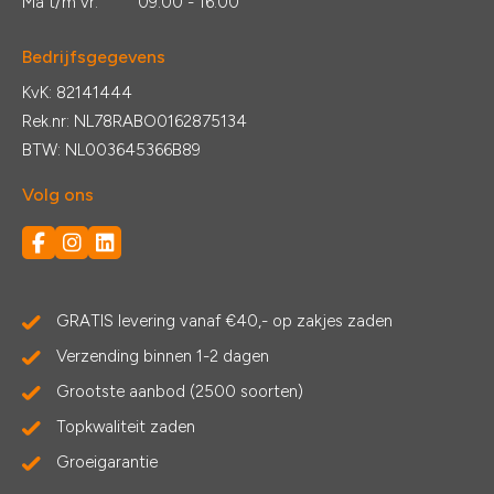
Ma t/m vr:
09:00 - 16:00
Bedrijfsgegevens
KvK: 82141444
Rek.nr: NL78RABO0162875134
BTW: NL003645366B89
Volg ons
GRATIS levering vanaf €40,- op zakjes zaden
Verzending binnen 1-2 dagen
Grootste aanbod (2500 soorten)
Topkwaliteit zaden
Groeigarantie