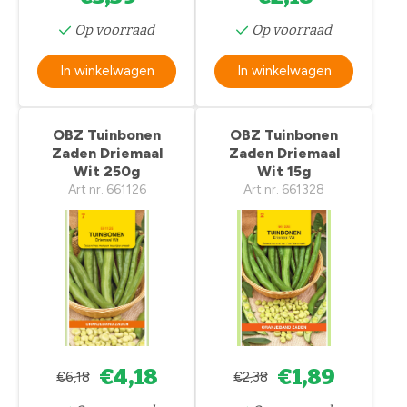
Op voorraad
Op voorraad
In winkelwagen
In winkelwagen
OBZ Tuinbonen
OBZ Tuinbonen
Zaden Driemaal
Zaden Driemaal
Wit 250g
Wit 15g
Art nr. 661126
Art nr. 661328
€4,18
€1,89
€6,18
€2,38