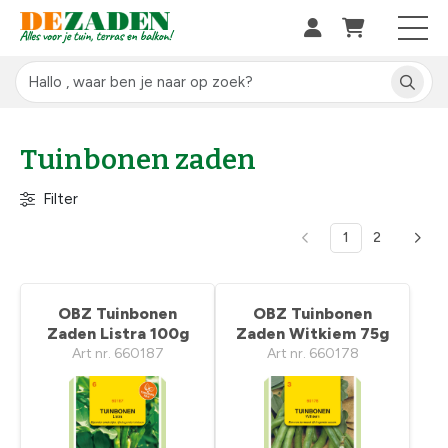
Tuinbonen zaden
Filter
1
2
OBZ Tuinbonen
OBZ Tuinbonen
Zaden Listra 100g
Zaden Witkiem 75g
Art nr. 660187
Art nr. 660178