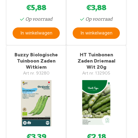
€5,88
€3,88
Op voorraad
Op voorraad
In winkelwagen
In winkelwagen
Buzzy Biologische
HT Tuinbonen
Tuinboon Zaden
Zaden Driemaal
Witkiem
Wit 20g
Art nr. 93280
Art nr. 132905
€3,39
€2,18