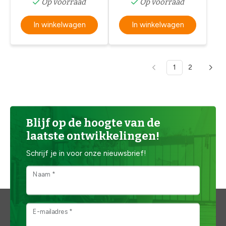
Op voorraad
Op voorraad
In winkelwagen
In winkelwagen
1
2
Blijf op de hoogte van de
laatste ontwikkelingen!
Schrijf je in voor onze nieuwsbrief!
Naam *
E-mailadres *