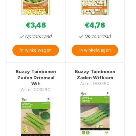
€3,48
€4,78
Op voorraad
Op voorraad
In winkelwagen
In winkelwagen
Buzzy Tuinbonen
Buzzy Tuinbonen
Zaden Driemaal
Zaden Witkiem
Wit
Art nr. 003280
Art nr. 003290