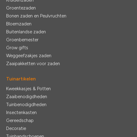
Kruidenzaden
Groentezaden
Bonen zaden en Peulvruchten
Bloemzaden
Buitenlandse zaden
Groenbemester
Grow gifts
Weggeefzakjes zaden
Zaaipakketten voor zaden
Tuinartikelen
Kweekkasjes & Potten
Zaaibenodigdheden
Tuinbenodigdheden
Insectenkasten
Gereedschap
Decoratie
Tuinhandschoenen