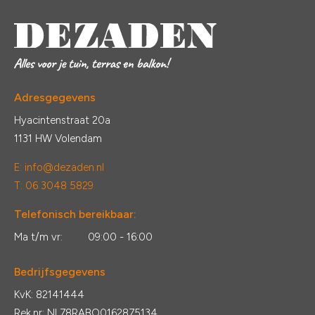
Adresgegevens
Hyacintenstraat 20a
1131 HW Volendam
E:
info@dezaden.nl
T: 06 3048 5829
Telefonisch bereikbaar:
Ma t/m vr:
09:00 - 16:00
Bedrijfsgegevens
KvK: 82141444
Rek.nr: NL78RABO0162875134