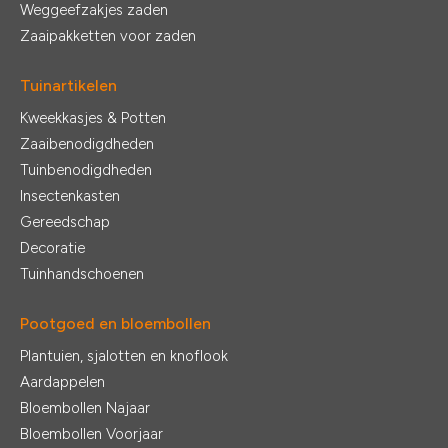
Weggeefzakjes zaden
Zaaipakketten voor zaden
Tuinartikelen
Kweekkasjes & Potten
Zaaibenodigdheden
Tuinbenodigdheden
Insectenkasten
Gereedschap
Decoratie
Tuinhandschoenen
Pootgoed en bloembollen
Plantuien, sjalotten en knoflook
Aardappelen
Bloembollen Najaar
Bloembollen Voorjaar