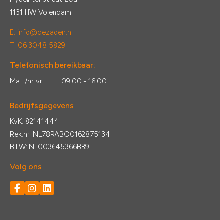
1131 HW Volendam
E:
info@dezaden.nl
T: 06 3048 5829
Telefonisch bereikbaar:
Ma t/m vr:
09:00 - 16:00
Bedrijfsgegevens
KvK: 82141444
Rek.nr: NL78RABO0162875134
BTW: NL003645366B89
Volg ons