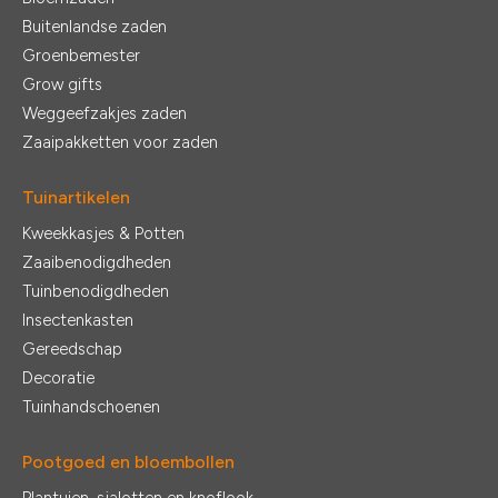
Buitenlandse zaden
Groenbemester
Grow gifts
Weggeefzakjes zaden
Zaaipakketten voor zaden
Tuinartikelen
Kweekkasjes & Potten
Zaaibenodigdheden
Tuinbenodigdheden
Insectenkasten
Gereedschap
Decoratie
Tuinhandschoenen
Pootgoed en bloembollen
Plantuien, sjalotten en knoflook