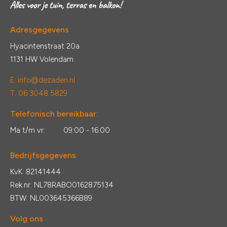
Adresgegevens
Hyacintenstraat 20a
1131 HW Volendam
E:
info@dezaden.nl
T: 06 3048 5829
Telefonisch bereikbaar:
Ma t/m vr:
09:00 - 16:00
Bedrijfsgegevens
KvK: 82141444
Rek.nr: NL78RABO0162875134
BTW: NL003645366B89
Volg ons