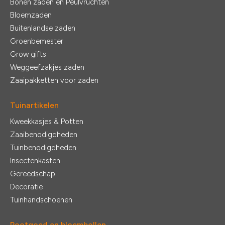
Bonen zaden en Peulvruchten
Bloemzaden
Buitenlandse zaden
Groenbemester
Grow gifts
Weggeefzakjes zaden
Zaaipakketten voor zaden
Tuinartikelen
Kweekkasjes & Potten
Zaaibenodigdheden
Tuinbenodigdheden
Insectenkasten
Gereedschap
Decoratie
Tuinhandschoenen
Pootgoed en bloembollen