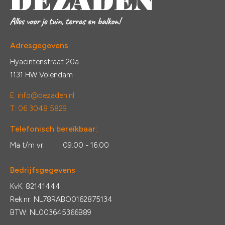
Adresgegevens
Hyacintenstraat 20a
1131 HW Volendam
E:
info@dezaden.nl
T: 06 3048 5829
Telefonisch bereikbaar:
Ma t/m vr:
09:00 - 16:00
Bedrijfsgegevens
KvK: 82141444
Rek.nr: NL78RABO0162875134
BTW: NL003645366B89