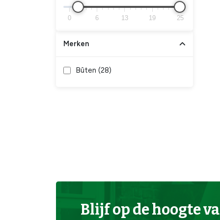
0
6
13
19
25
Merken
Bûten (
28
)
Blijf op de hoogte va