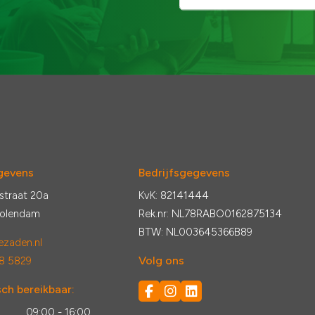
gevens
Bedrijfsgegevens
straat 20a
KvK: 82141444
Volendam
Rek.nr: NL78RABO0162875134
BTW: NL003645366B89
zaden.nl
Volg ons
8 5829
ch bereikbaar:
:
09:00 - 16:00