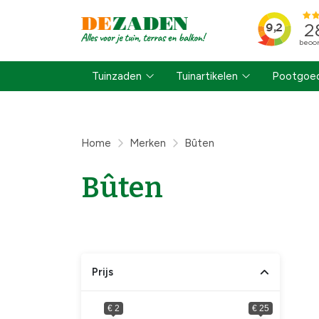
Tuinzaden
Tuinartikelen
Pootgoed
Home
Merken
Bûten
Bûten
Prijs
€ 2
€ 25