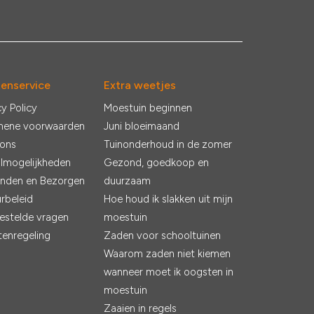
tenservice
Extra weetjes
cy Policy
Moestuin beginnen
mene voorwaarden
Juni bloeimaand
 ons
Tuinonderhoud in de zomer
lmogelijkheden
Gezond, goedkoop en
nden en Bezorgen
duurzaam
rbeleid
Hoe houd ik slakken uit mijn
estelde vragen
moestuin
tenregeling
Zaden voor schooltuinen
Waarom zaden niet kiemen
wanneer moet ik oogsten in
moestuin
Zaaien in regels