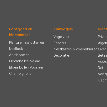
Pootgoed en
Tuinvogels
Klan
bloembollen
Vogelvoer
Priva
Plantuien, sjalotten en
Feeders
Alge
knoflook
Nestkasten & voederhuizen
Over
Aardappelen
Decoratie
Betaa
Bloembollen Najaar
Verze
Bloembollen Voorjaar
Retou
Champignons
Veelg
Klach