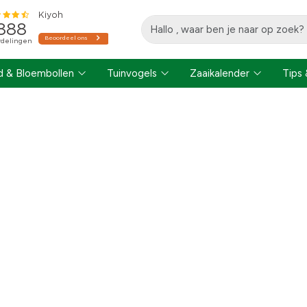
 & Bloembollen
Tuinvogels
Zaaikalender
Tips 