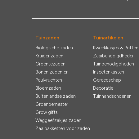
Tuinzaden
Tuinartikelen
Biologische zaden
Kweekkasjes & Potten
Kruidenzaden
Zaaibenodigdheden
Groentezaden
Tuinbenodigdheden
Bonen zaden en
Insectenkasten
Peulvruchten
Gereedschap
Bloemzaden
Decoratie
Buitenlandse zaden
Tuinhandschoenen
Groenbemester
Grow gifts
Weggeefzakjes zaden
Zaaipakketten voor zaden