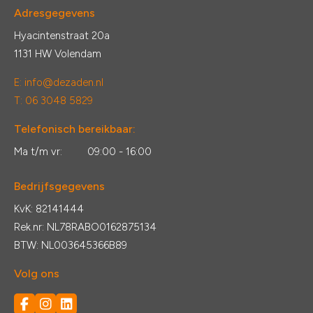
Adresgegevens
Hyacintenstraat 20a
1131 HW Volendam
E:
info@dezaden.nl
T: 06 3048 5829
Telefonisch bereikbaar:
Ma t/m vr:
09:00 - 16:00
Bedrijfsgegevens
KvK: 82141444
Rek.nr: NL78RABO0162875134
BTW: NL003645366B89
Volg ons