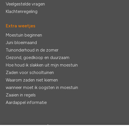
Veelgestelde vragen
Klachtenregeling
Extra weetjes
Moestuin beginnen
Juni bloeimaand
Tuinonderhoud in de zomer
Gezond, goedkoop en duurzaam
Hoe houd ik slakken uit mijn moestuin
Zaden voor schooltuinen
Waarom zaden niet kiemen
wanneer moet ik oogsten in moestuin
Zaaien in regels
Aardappel informatie
© 2026 - De Zaden |
Realisatie:
Ventori Webdevelopment