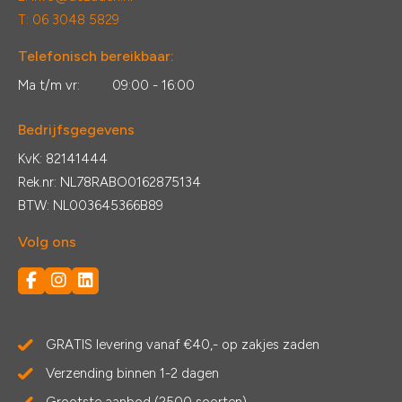
T: 06 3048 5829
Telefonisch bereikbaar:
Ma t/m vr:
09:00 - 16:00
Bedrijfsgegevens
KvK: 82141444
Rek.nr: NL78RABO0162875134
BTW: NL003645366B89
Volg ons
GRATIS levering vanaf €40,- op zakjes zaden
Verzending binnen 1-2 dagen
Grootste aanbod (2500 soorten)