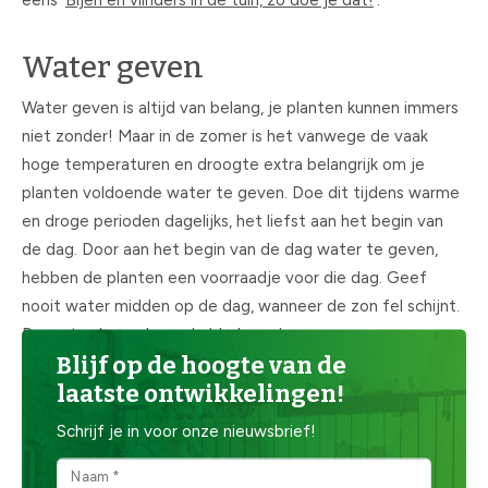
eens ‘
Bijen en vlinders in de tuin, zo doe je dat!
’.
Water geven
Water geven is altijd van belang, je planten kunnen immers
niet zonder! Maar in de zomer is het vanwege de vaak
hoge temperaturen en droogte extra belangrijk om je
planten voldoende water te geven. Doe dit tijdens warme
en droge perioden dagelijks, het liefst aan het begin van
de dag. Door aan het begin van de dag water te geven,
hebben de planten een voorraadje voor die dag. Geef
nooit water midden op de dag, wanneer de zon fel schijnt.
De waterdruppels op de bladeren kunnen zorgen voor
Blijf op de hoogte van de
verbrande plekjes, doordat deze als een soort loep werken.
laatste ontwikkelingen!
Bovendien verdampt het water overdag ook heel snel en
dat is zonde. Meer weten over de verschillende manieren
Schrijf je in voor onze nieuwsbrief!
waarop je water kunt geven en hoe je dit het beste doet?
We leggen het je uit in het artikel ‘
Water geven doe je zo
’.
Naam *