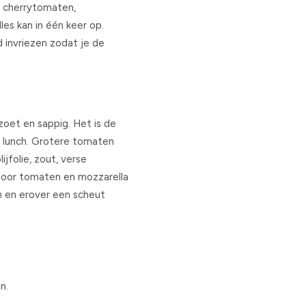
: cherrytomaten,
es kan in één keer op.
 invriezen zodat je de
zoet en sappig. Het is de
e lunch. Grotere tomaten
ijfolie, zout, verse
 door tomaten en mozzarella
um en erover een scheut
n.