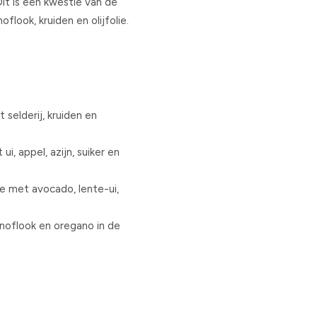
it is een kwestie van de
look, kruiden en olijfolie.
elderij, kruiden en
i, appel, azijn, suiker en
 met avocado, lente-ui,
noflook en oregano in de