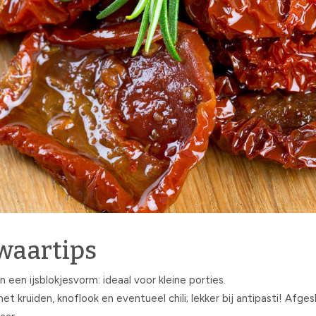
waartips
een ijsblokjesvorm: ideaal voor kleine porties.
t kruiden, knoflook en eventueel chili; lekker bij antipasti! Afgesl