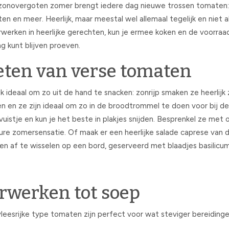
 zonovergoten zomer brengt iedere dag nieuwe trossen tomaten
en meer. Heerlijk, maar meestal wel allemaal tegelijk en niet all
werken in heerlijke gerechten, kun je ermee koken en de voorraad
g kunt blijven proeven.
eten van verse tomaten
k ideaal om zo uit de hand te snacken: zonrijp smaken ze heerlijk 
en en ze zijn ideaal om zo in de broodtrommel te doen voor bij d
uistje en kun je het beste in plakjes snijden. Besprenkel ze met ol
pure zomersensatie. Of maak er een heerlijke salade caprese van
en en af te wisselen op een bord, geserveerd met blaadjes basilic
rwerken tot soep
esrijke type tomaten zijn perfect voor wat steviger bereidinge