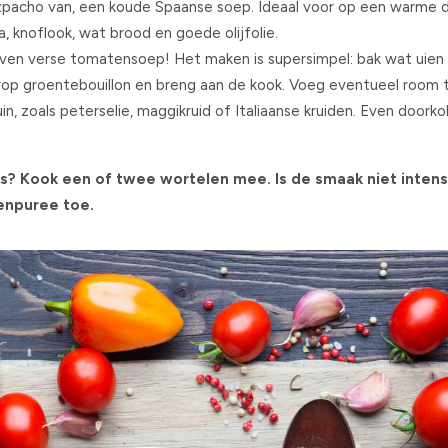
zpacho van, een koude Spaanse soep. Ideaal voor op een warme 
 knoflook, wat brood en goede olijfolie.
oven verse tomatensoep! Het maken is supersimpel: bak wat uien 
rop groentebouillon en breng aan de kook. Voeg eventueel room
uin, zoals peterselie, maggikruid of Italiaanse kruiden. Even door
ts? Kook een of twee wortelen mee. Is de smaak niet inte
npuree toe.