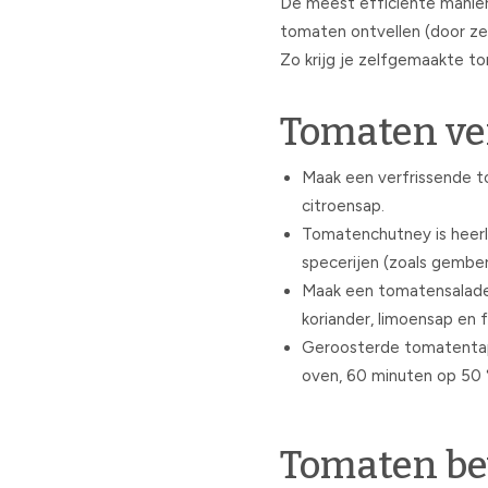
De meest efficiënte manier
tomaten ontvellen (door ze t
Zo krijg je zelfgemaakte to
Tomaten ve
Maak een verfrissende t
citroensap.
Tomatenchutney is heerlij
specerijen (zoals gember
Maak een tomatensalade-
koriander, limoensap en f
Geroosterde tomatentape
oven, 60 minuten op 50 °C
Tomaten be