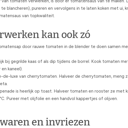
 van tomaten verwerken, is door er tomatensaus van te maken. D
e blancheren), pureren en vervolgens in te laten koken met ui, knof
matensaus van topkwaliteit.
rwerken kan ook zó
omatensap door rauwe tomaten in de blender te doen samen met s
k bij gegrilde kaas of als dip tijdens de borrel. Kook tomaten met u
 en kaneel).
de-luxe van cherrytomaten. Halveer de cherrytomaten, meng ze
eta.
nade is heerlijk op toast. Halveer tomaten en rooster ze met k
. Pureer met olijfolie en een handvol kappertjes of olijven.
waren en invriezen