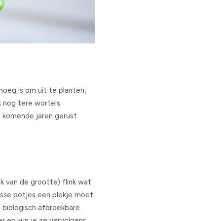
noeg is om uit te planten,
 nog tere wortels
de komende jaren gerust
jk van de grootte) flink wat
losse potjes een plekje moet
e biologisch afbreekbare
ar en kun je ze vervolgens