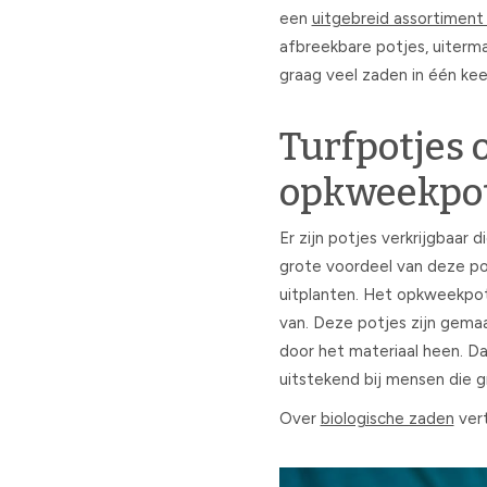
een
uitgebreid assortimen
afbreekbare potjes, uitermat
graag veel zaden in één keer
Turfpotjes 
opkweekpot
Er zijn potjes verkrijgbaar 
grote voordeel van deze potj
uitplanten. Het opkweekpot
van. Deze potjes zijn gemaa
door het materiaal heen. Da
uitstekend bij mensen die g
Over
biologische zaden
vert