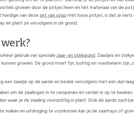
wortels groeien door de potjes heen en het materiaal van de pot
t handige van deze
set van sogo
met losse potjes, is dat je niets 
ray en plant ze vervolgens in de grond.
e werk?
oorkeur gebruik van speciale
zaai- en stekgrond
. Zaadjes en stekj
kunnen groeien. De grond moet fijn, luchtig en voedselarm zijn, 
eg een zaadje op de aarde en bedek vervolgens met een dun laag
iken om de zaailingen in te verspenen en verder in op te kweken.
en waar je de zaailing voorzichtig in plant. Druk de aarde zachtj
te maken en uitdroging te voorkomen kan je de zaaitrays of gro