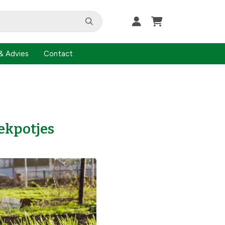
& Advies
Contact
ekpotjes