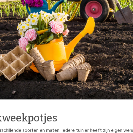
kweekpotjes
rschillende soorten en maten. Iedere tuinier heeft zijn eigen wen