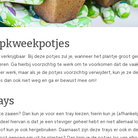
opkweekpotjes
 verkrijgbaar. Bij deze potjes zul je, wanneer het plantje groot ge
ren. Ga hierbij voorzichtig te werk om te voorkomen dat de vaak
r werk, maar als je de potjes voorzichtig verwijdert, kun je ze 
jes dan ook niet weg en ga er bewust mee om!
ays
e zaaien? Dan kun je voor een tray kiezen, hierin kun je (afhankeli
deel hiervan is dat je een steviger geheel hebt en niet allemaal 
of kun je ook hergebruiken. Daarnaast zijn deze trays er ook in d
groot genoeg om uit te planten? Dan knip je de potjes los van elka