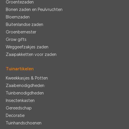
Groentezaden
Bonen zaden en Peulvruchten
Bloemzaden
Buitenlandse zaden
Groenbemester
Grow gifts
Weggeefzakjes zaden
Zaaipakketten voor zaden
Tuinartikelen
Kweekkasjes & Potten
Zaaibenodigdheden
Tuinbenodigdheden
Insectenkasten
Gereedschap
Decoratie
Tuinhandschoenen