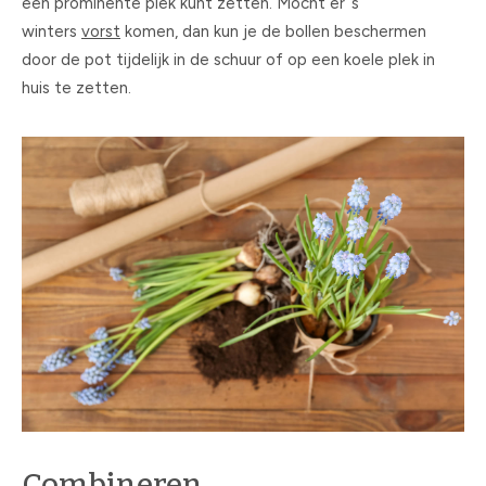
een prominente plek kunt zetten. Mocht er ’s
winters
vorst
komen, dan kun je de bollen beschermen
door de pot tijdelijk in de schuur of op een koele plek in
huis te zetten.
Combineren