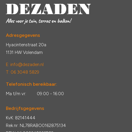
Adresgegevens
Hyacintenstraat 20a
1131 HW Volendam
E:
info@dezaden.nl
T: 06 3048 5829
Telefonisch bereikbaar:
Ma t/m vr:
09:00 - 16:00
Bedrijfsgegevens
KvK: 82141444
Rek.nr: NL78RABO0162875134