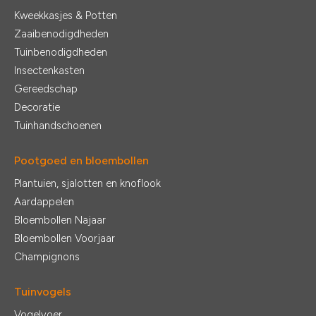
Kweekkasjes & Potten
Zaaibenodigdheden
Tuinbenodigdheden
Insectenkasten
Gereedschap
Decoratie
Tuinhandschoenen
Pootgoed en bloembollen
Plantuien, sjalotten en knoflook
Aardappelen
Bloembollen Najaar
Bloembollen Voorjaar
Champignons
Tuinvogels
Vogelvoer