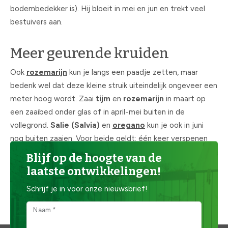
bodembedekker is). Hij bloeit in mei en jun en trekt veel
bestuivers aan.
Meer geurende kruiden
Ook
rozemarijn
kun je langs een paadje zetten, maar
bedenk wel dat deze kleine struik uiteindelijk ongeveer een
meter hoog wordt. Zaai
tijm
en
rozemarijn
in maart op
een zaaibed onder glas of in april-mei buiten in de
vollegrond.
Salie (Salvia)
en
oregano
kun je ook in juni
nog buiten zaaien. Voor beide geldt: één keer verspenen
en vervolgens uitplanten. Het fijne aan zo'n geurend
Blijf op de hoogte van de
kruidenpaadje is dat je er ook nog heerlijk van kunt plukken,
laatste ontwikkelingen!
voor in een echte Italiaanse pasta bijvoorbeeld.
Schrijf je in voor onze nieuwsbrief!
Je kunt nu ook nog veel
eenjarige kruiden zaaien
, aan de
slag!
Naam *