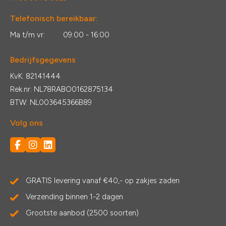
Telefonisch bereikbaar:
Ma t/m vr:
09:00 - 16:00
Bedrijfsgegevens
KvK: 82141444
Rek.nr: NL78RABO0162875134
BTW: NL003645366B89
Volg ons
GRATIS levering vanaf €40,- op zakjes zaden
Verzending binnen 1-2 dagen
Grootste aanbod (2500 soorten)