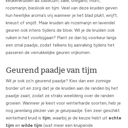
keukenkruiden als basilicum, salie, oregano, munt,
rozemarijn, bieslook en tijm. Veel van deze kruiden geven
hun heerlijke aroma’s vrij wanneer je het blad plukt, wrijft,
kneust of snijdt. Maar kruiden als rozemarijn en lavendel
geuren ook intens tijdens de bloei. Wil je de kruiden ook
ruiken in het voorbijgaan? Plant ze dan bij voorkeur langs
een smal paadje, zodat telkens bij aanraking tijdens het
passeren de verrukkelijke geuren vrijkomen.
Geurend paadje van tijm
Wil je ook zo’n geurend paadje? Kies dan een zonnige
border uit en zorg dat je de kruiden aan de randen bij het
paadje zaait, zodat ze straks weelderig over de randen
groeien. Wanneer je kiest voor winterharde soorten, heb je
nog jarenlang plezier van je geurpaadje. Een zeer geschikt
winterhard kruid is
tijm
, waarbij je de keuze hebt uit
echte
tijm
en
wilde tijm
(wat meer een kruipende