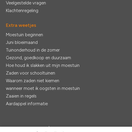
Veelgestelde vragen
Klachtenregeling
Extra weetjes
Moestuin beginnen
Juni bloeimaand
Tuinonderhoud in de zomer
Gezond, goedkoop en duurzaam
Hoe houd ik slakken uit mijn moestuin
Zaden voor schooltuinen
Waarom zaden niet kiemen
wanneer moet ik oogsten in moestuin
Zaaien in regels
Aardappel informatie
© 2026 - De Zaden |
Realisatie:
Ventori Webdevelopment