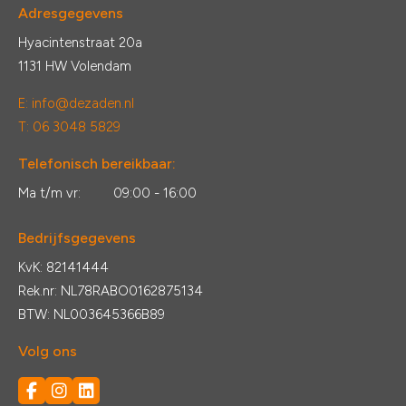
Adresgegevens
Hyacintenstraat 20a
1131 HW Volendam
E:
info@dezaden.nl
T: 06 3048 5829
Telefonisch bereikbaar:
Ma t/m vr:
09:00 - 16:00
Bedrijfsgegevens
KvK: 82141444
Rek.nr: NL78RABO0162875134
BTW: NL003645366B89
Volg ons