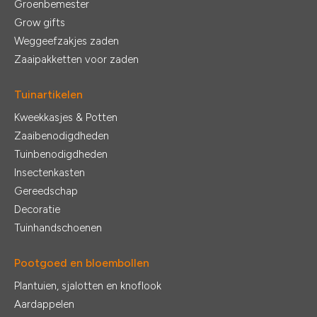
Groenbemester
Grow gifts
Weggeefzakjes zaden
Zaaipakketten voor zaden
Tuinartikelen
Kweekkasjes & Potten
Zaaibenodigdheden
Tuinbenodigdheden
Insectenkasten
Gereedschap
Decoratie
Tuinhandschoenen
Pootgoed en bloembollen
Plantuien, sjalotten en knoflook
Aardappelen