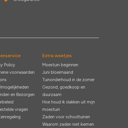
tenservice
Extra weetjes
cy Policy
Moestuin beginnen
mene voorwaarden
Juni bloeimaand
 ons
Tuinonderhoud in de zomer
lmogelijkheden
Gezond, goedkoop en
nden en Bezorgen
duurzaam
rbeleid
Hoe houd ik slakken uit mijn
estelde vragen
moestuin
tenregeling
Zaden voor schooltuinen
Waarom zaden niet kiemen