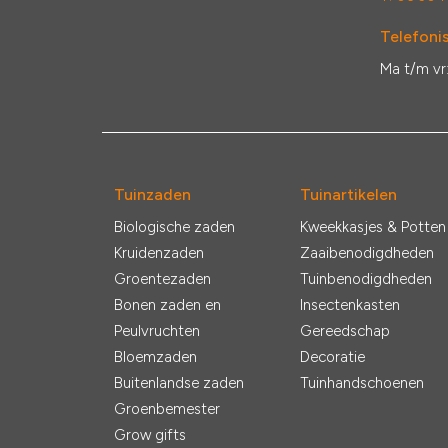
Telefonis
Ma t/m vr
Tuinzaden
Tuinartikelen
Biologische zaden
Kweekkasjes & Potten
Kruidenzaden
Zaaibenodigdheden
Groentezaden
Tuinbenodigdheden
Bonen zaden en
Insectenkasten
Peulvruchten
Gereedschap
Bloemzaden
Decoratie
Buitenlandse zaden
Tuinhandschoenen
Groenbemester
Grow gifts