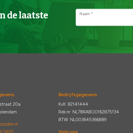
n de laatste
Naam *
gevens
Bedrijfsgegevens
straat 20a
KvK: 82141444
Volendam
Rek.nr: NL78RABO0162875134
BTW: NL003645366B89
zaden.nl
Volg ons
8 5829