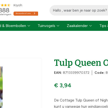
 & Bloembollen
Tuinvogels
Zaaikalender
Tips 
Tulp Queen Of
EAN:
8713339970372
Code:
8
€ 3,94
De Cottage Tulp Queen of Night 
kunt u vanwege hun windgevoeli