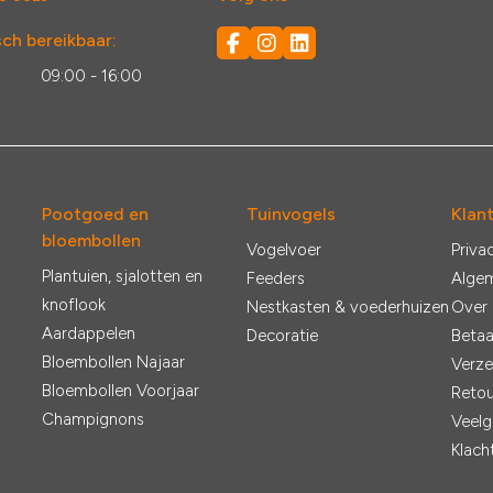
ch bereikbaar:
:
09:00 - 16:00
Pootgoed en
Tuinvogels
Klan
bloembollen
Vogelvoer
Priva
Plantuien, sjalotten en
Feeders
Alge
knoflook
Nestkasten & voederhuizen
Over
Aardappelen
Decoratie
Betaa
Bloembollen Najaar
Verze
Bloembollen Voorjaar
Retou
Champignons
Veelg
Klach