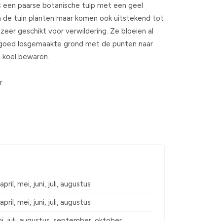
is een paarse botanische tulp met een geel
in de tuin planten maar komen ook uitstekend tot
n zeer geschikt voor verwildering. Ze bloeien al
in goed losgemaakte grond met de punten naar
 koel bewaren.
r
pril, mei, juni, juli, augustus
pril, mei, juni, juli, augustus
ni, juli, augustus, september, oktober