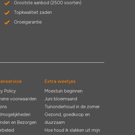
Grootste aanbod (2500 soorten)
Topkwaliteit zaden
Groeigarantie
tenservice
Extra weetjes
cy Policy
Moestuin beginnen
mene voorwaarden
Juni bloeimaand
 ons
Tuinonderhoud in de zomer
lmogelijkheden
Gezond, goedkoop en
nden en Bezorgen
duurzaam
rbeleid
Hoe houd ik slakken uit mijn