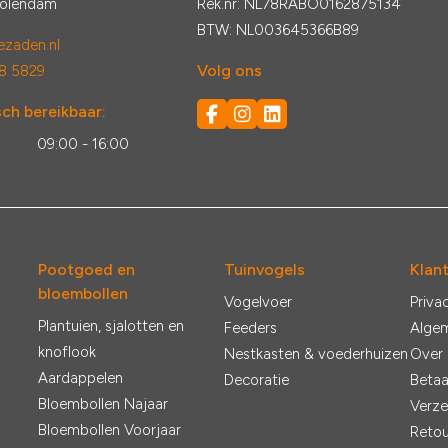
Volendam
Rek.nr: NL78RABO0162875134
BTW: NL003645366B89
zaden.nl
Volg ons
8 5829
ch bereikbaar:
:
09:00 - 16:00
Pootgoed en
Tuinvogels
Klan
bloembollen
Vogelvoer
Priva
Plantuien, sjalotten en
Feeders
Alge
knoflook
Nestkasten & voederhuizen
Over
Aardappelen
Decoratie
Betaa
Bloembollen Najaar
Verze
Bloembollen Voorjaar
Retou