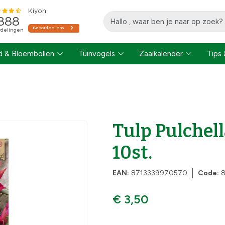
 & Bloembollen
Tuinvogels
Zaaikalender
Tips 
Tulp Pulchell
10st.
EAN:
8713339970570
Code:
€ 3,50