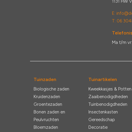
1131 HW 
E:
info@de
T: 06 304
Telefonis
Ma t/m vr
Tuinzaden
Tuinartikelen
Biologische zaden
Kweekkasjes & Potten
Kruidenzaden
Zaaibenodigdheden
Groentezaden
Tuinbenodigdheden
Bonen zaden en
Insectenkasten
Peulvruchten
Gereedschap
Bloemzaden
Decoratie