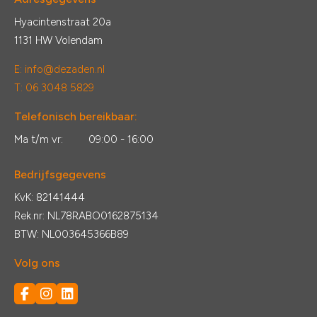
Hyacintenstraat 20a
1131 HW Volendam
E:
info@dezaden.nl
T: 06 3048 5829
Telefonisch bereikbaar:
Ma t/m vr:
09:00 - 16:00
Bedrijfsgegevens
KvK: 82141444
Rek.nr: NL78RABO0162875134
BTW: NL003645366B89
Volg ons