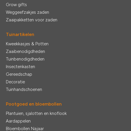
Grow gifts
Weggeefzakjes zaden
Zaaipakketten voor zaden
Tuinartikelen
Kweekkasjes & Potten
Zaaibenodigdheden
Tuinbenodigdheden
Insectenkasten
Gereedschap
Decoratie
Tuinhandschoenen
Pootgoed en bloembollen
Plantuien, sjalotten en knoflook
Aardappelen
Bloembollen Najaar