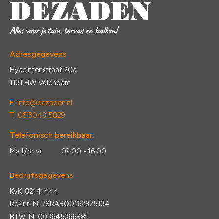
Adresgegevens
Hyacintenstraat 20a
1131 HW Volendam
E:
info@dezaden.nl
T: 06 3048 5829
Telefonisch bereikbaar:
Ma t/m vr:
09:00 - 16:00
Bedrijfsgegevens
KvK: 82141444
Rek.nr: NL78RABO0162875134
BTW: NL003645366B89