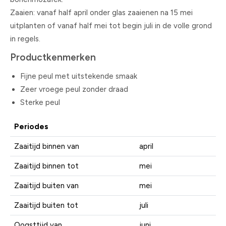
Zaaien: vanaf half april onder glas zaaienen na 15 mei
uitplanten of vanaf half mei tot begin juli in de volle grond
in regels.
Productkenmerken
Fijne peul met uitstekende smaak
Zeer vroege peul zonder draad
Sterke peul
Periodes
Zaaitijd binnen van
april
Zaaitijd binnen tot
mei
Zaaitijd buiten van
mei
Zaaitijd buiten tot
juli
Oogsttijd van
juni