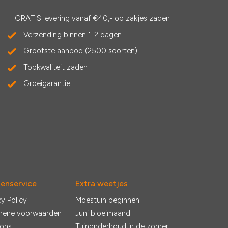
GRATIS levering vanaf €40,- op zakjes zaden
Verzending binnen 1-2 dagen
Grootste aanbod (2500 soorten)
Topkwaliteit zaden
Groeigarantie
tenservice
Extra weetjes
cy Policy
Moestuin beginnen
mene voorwaarden
Juni bloeimaand
 ons
Tuinonderhoud in de zomer