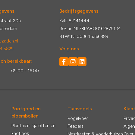
gevens
Bedrijfsgegevens
straat 20a
KvK: 82141444
Volendam
Rek.nr: NL78RABO0162875134
BTW: NL003645366B89
zaden.nl
Volg ons
8 5829
ch bereikbaar:
:
09:00 - 16:00
Pootgoed en
Tuinvogels
Klan
bloembollen
Vogelvoer
Priva
Plantuien, sjalotten en
Feeders
Alge
knoflook
Nestkasten & voederhuizen
Over