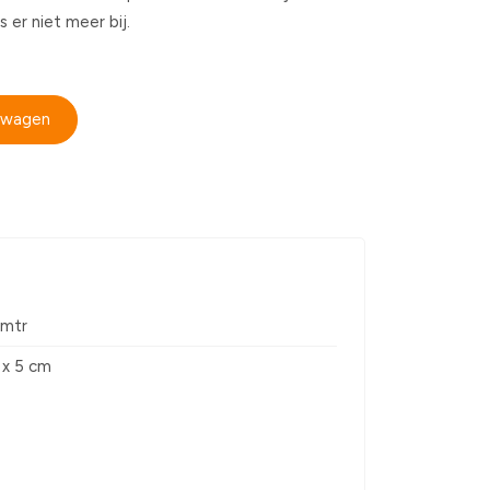
 er niet meer bij.
elwagen
5mtr
 x 5 cm