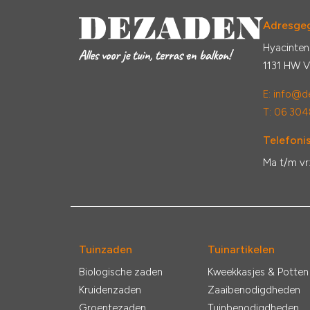
Adresge
Hyacinten
1131 HW 
E:
info@de
T: 06 304
Telefonis
Ma t/m vr
Tuinzaden
Tuinartikelen
Biologische zaden
Kweekkasjes & Potten
Kruidenzaden
Zaaibenodigdheden
Groentezaden
Tuinbenodigdheden