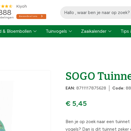
 & Bloembollen
Tuinvogels
Zaaikalender
Tips 
SOGO Tuinne
EAN:
8711117875628
Code:
88
€ 5,45
Ben je op zoek naar een tuinne
vogels? Dan is dit tuinnet zeker