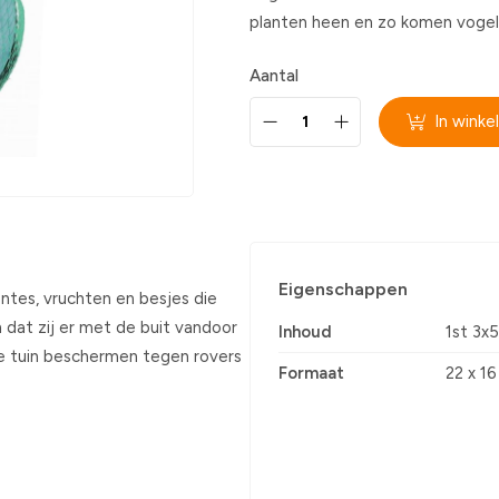
planten heen en zo komen vogels
Aantal
In wink
Eigenschappen
entes, vruchten en besjes die
dat zij er met de buit vandoor
Inhoud
1st 3x
 je tuin beschermen tegen rovers
Formaat
22 x 16