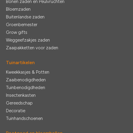
Bonen zaden en Peulvruchten
Bloemzaden
Buitenlandse zaden
Groenbemester
Grow gifts
Weggeefzakjes zaden
Zaaipakketten voor zaden
Tuinartikelen
Kweekkasjes & Potten
Zaaibenodigdheden
Tuinbenodigdheden
Insectenkasten
Gereedschap
Decoratie
Tuinhandschoenen