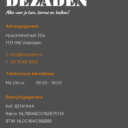
Adresgegevens
Hyacintenstraat 20a
1131 HW Volendam
E:
info@dezaden.nl
T: 06 3048 5829
Telefonisch bereikbaar:
Ma t/m vr:
09:00 - 16:00
Bedrijfsgegevens
KvK: 82141444
Rek.nr: NL78RABO0162875134
BTW: NL003645366B89