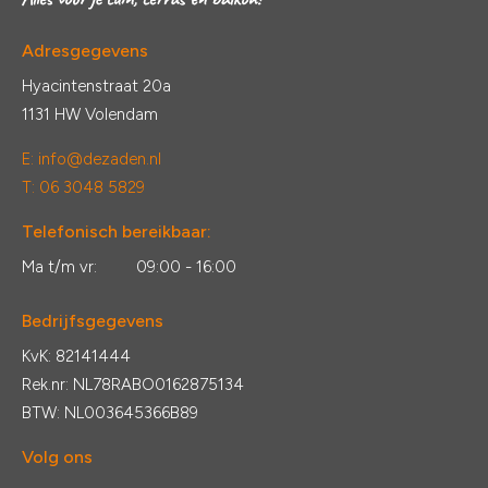
Adresgegevens
Hyacintenstraat 20a
1131 HW Volendam
E:
info@dezaden.nl
T: 06 3048 5829
Telefonisch bereikbaar:
Ma t/m vr:
09:00 - 16:00
Bedrijfsgegevens
KvK: 82141444
Rek.nr: NL78RABO0162875134
BTW: NL003645366B89
Volg ons