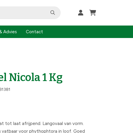
& Advies
Contact
l Nicola 1 Kg
81381
at tot laat afrijpend. Langovaal van vorm.
g vatbaar voor phythophtora in loof. Goed