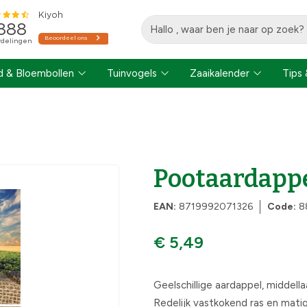
 & Bloembollen
Tuinvogels
Zaaikalender
Tips 
Pootaardappe
EAN:
8719992071326
Code:
8
€ 5,49
Geelschillige aardappel, middella
Redelijk vastkokend ras en mati