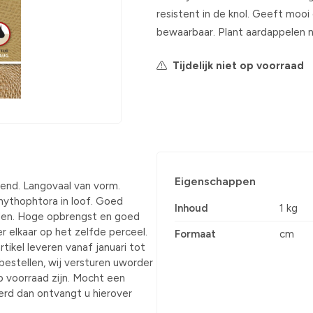
resistent in de knol. Geeft moo
bewaarbaar. Plant aardappelen no
Tijdelijk niet op voorraad
Eigenschappen
jpend. Langovaal van vorm.
hythophtora in loof. Goed
Inhoud
1 kg
elen. Hoge opbrengst en goed
r elkaar op het zelfde perceel.
Formaat
cm
rtikel leveren vanaf januari tot
e bestellen, wij versturen uworder
p voorraad zijn. Mocht een
verd dan ontvangt u hierover