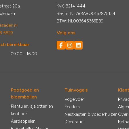
straat 20a
KvK: 82141444
Volendam
Rek.nr: NL78RABO0162875134
BTW: NL003645366B89
zaden.nl
Volg ons
8 5829
ch bereikbaar:
:
09:00 - 16:00
Pootgoed en
Tuinvogels
Klan
bloembollen
Vogelvoer
Priva
Plantuien, sjalotten en
Feeders
Alge
knoflook
Nestkasten & voederhuizen
Over
Aardappelen
Decoratie
Betaa
Bloembollen Najaar