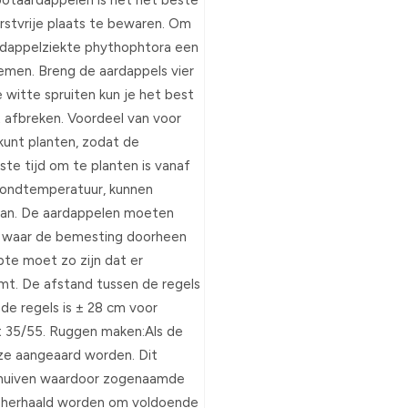
otaardappelen is het het beste
orstvrije plaats te bewaren. Om
rdappelziekte phythophtora een
iemen. Breng de aardappels vier
witte spruiten kun je het best
t afbreken. Voordeel van voor
kunt planten, zodat de
ste tijd om te planten is vanaf
 grondtemperatuur, kunnen
taan. De aardappelen moeten
d waar de bemesting doorheen
te moet zo zijn dat er
mt. De afstand tussen de regels
 de regels is ± 28 cm voor
t 35/55. Ruggen maken:Als de
ze aangeaard worden. Dit
chuiven waardoor zogenaamde
n herhaald worden om voldoende