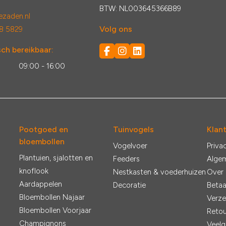
BTW: NL003645366B89
zaden.nl
Volg ons
8 5829
ch bereikbaar:
:
09:00 - 16:00
Pootgoed en
Tuinvogels
Klan
bloembollen
Vogelvoer
Priva
Plantuien, sjalotten en
Feeders
Alge
knoflook
Nestkasten & voederhuizen
Over
Aardappelen
Decoratie
Betaa
Bloembollen Najaar
Verze
Bloembollen Voorjaar
Retou
Champignons
Veelg