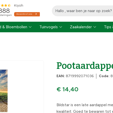
 & Bloembollen
Tuinvogels
Zaaikalender
Tips 
Pootaardappel
EAN:
8719992071036
Code:
8
€ 14,40
Bildstar is een late aardappel 
kwaliteit. Goed te bewaren tot e