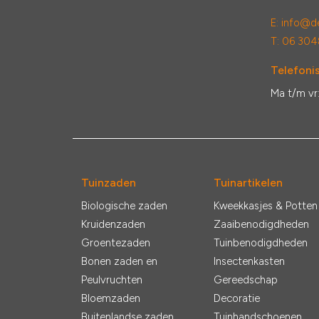
E:
info@de
T: 06 304
Telefonis
Ma t/m vr
Tuinzaden
Tuinartikelen
Biologische zaden
Kweekkasjes & Potten
Kruidenzaden
Zaaibenodigdheden
Groentezaden
Tuinbenodigdheden
Bonen zaden en
Insectenkasten
Peulvruchten
Gereedschap
Bloemzaden
Decoratie
Buitenlandse zaden
Tuinhandschoenen