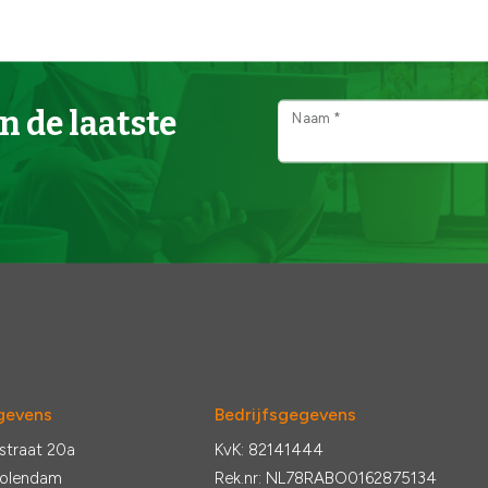
n de laatste
Naam *
gevens
Bedrijfsgegevens
straat 20a
KvK: 82141444
Volendam
Rek.nr: NL78RABO0162875134