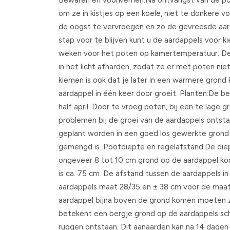
Bewaren en voorkiemen:Na ontvangst van de po
om ze in kistjes op een koele, niet te donkere v
de oogst te vervroegen en zo de gevreesde aa
stap voor te blijven kunt u de aardappels voor k
weken voor het poten op kamertemperatuur. De 
in het licht afharden, zodat ze er met poten nie
kiemen is ook dat je later in een warmere grond 
aardappel in één keer door groeit. Planten:De be
half april. Door te vroeg poten, bij een te lage
problemen bij de groei van de aardappels onts
geplant worden in een goed los gewerkte gron
gemengd is. Pootdiepte en regelafstand:De diep
ongeveer 8 tot 10 cm grond op de aardappel ko
is ca. 75 cm. De afstand tussen de aardappels in
aardappels maat 28/35 en ± 38 cm voor de maa
aardappel bijna boven de grond komen moeten 
betekent een bergje grond op de aardappels s
ruggen ontstaan. Dit aanaarden kan na 14 dage