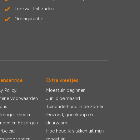
Topkwaliteit zaden
Groeigarantie
tenservice
Extra weetjes
cy Policy
Moestuin beginnen
mene voorwaarden
Juni bloeimaand
 ons
Tuinonderhoud in de zomer
lmogelijkheden
Gezond, goedkoop en
nden en Bezorgen
duurzaam
rbeleid
Hoe houd ik slakken uit mijn
estelde vragen
moestuin