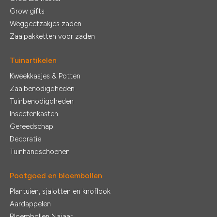
Grow gifts
Weggeefzakjes zaden
Zaaipakketten voor zaden
Tuinartikelen
Kweekkasjes & Potten
Zaaibenodigdheden
Tuinbenodigdheden
Insectenkasten
Gereedschap
Decoratie
Tuinhandschoenen
Pootgoed en bloembollen
Plantuien, sjalotten en knoflook
Aardappelen
Bloembollen Najaar