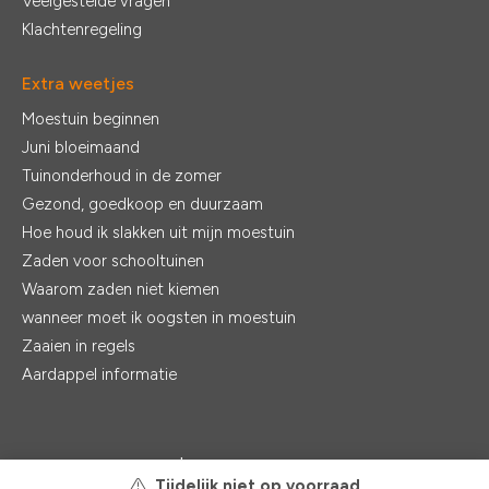
Veelgestelde vragen
Klachtenregeling
Extra weetjes
Moestuin beginnen
Juni bloeimaand
Tuinonderhoud in de zomer
Gezond, goedkoop en duurzaam
Hoe houd ik slakken uit mijn moestuin
Zaden voor schooltuinen
Waarom zaden niet kiemen
wanneer moet ik oogsten in moestuin
Zaaien in regels
Aardappel informatie
© 2026 - De Zaden |
Realisatie:
Ventori Webdevelopment
Tijdelijk niet op voorraad