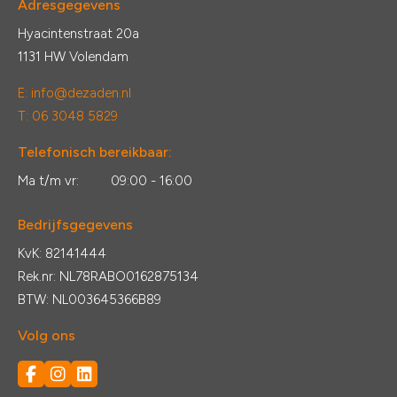
Adresgegevens
Hyacintenstraat 20a
1131 HW Volendam
E:
info@dezaden.nl
T: 06 3048 5829
Telefonisch bereikbaar:
Ma t/m vr:
09:00 - 16:00
Bedrijfsgegevens
KvK: 82141444
Rek.nr: NL78RABO0162875134
BTW: NL003645366B89
Volg ons