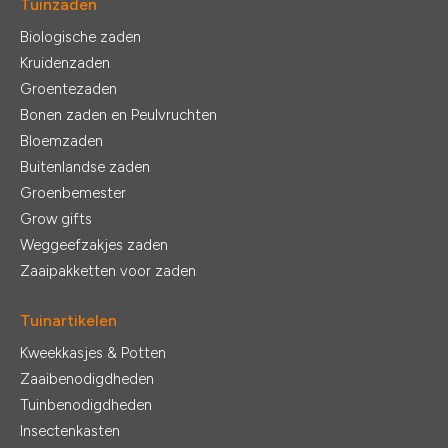
Tuinzaden
Biologische zaden
Kruidenzaden
Groentezaden
Bonen zaden en Peulvruchten
Bloemzaden
Buitenlandse zaden
Groenbemester
Grow gifts
Weggeefzakjes zaden
Zaaipakketten voor zaden
Tuinartikelen
Kweekkasjes & Potten
Zaaibenodigdheden
Tuinbenodigdheden
Insectenkasten