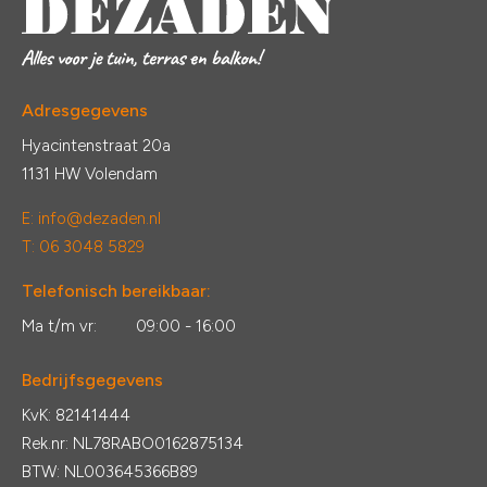
Adresgegevens
Hyacintenstraat 20a
1131 HW Volendam
E:
info@dezaden.nl
T: 06 3048 5829
Telefonisch bereikbaar:
Ma t/m vr:
09:00 - 16:00
Bedrijfsgegevens
KvK: 82141444
Rek.nr: NL78RABO0162875134
BTW: NL003645366B89