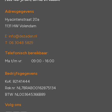
Adresgegevens
Hyacintenstraat 20a
1131 HW Volendam
E:
info@dezaden.nl
T: 06 3048 5829
Telefonisch bereikbaar:
Ma t/m vr:
09:00 - 16:00
Bedrijfsgegevens
KvK: 82141444
Rek.nr: NL78RABO0162875134
BTW: NL003645366B89
Volg ons