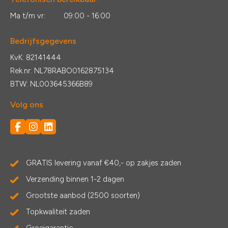
Ma t/m vr:
09:00 - 16:00
Bedrijfsgegevens
KvK: 82141444
Rek.nr: NL78RABO0162875134
BTW: NL003645366B89
Volg ons
GRATIS levering vanaf €40,- op zakjes zaden
Verzending binnen 1-2 dagen
Grootste aanbod (2500 soorten)
Topkwaliteit zaden