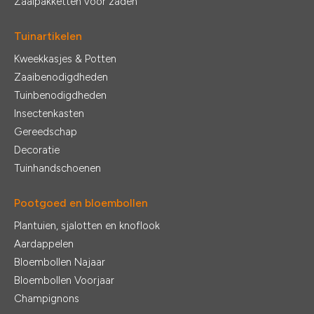
Zaaipakketten voor zaden
Tuinartikelen
Kweekkasjes & Potten
Zaaibenodigdheden
Tuinbenodigdheden
Insectenkasten
Gereedschap
Decoratie
Tuinhandschoenen
Pootgoed en bloembollen
Plantuien, sjalotten en knoflook
Aardappelen
Bloembollen Najaar
Bloembollen Voorjaar
Champignons