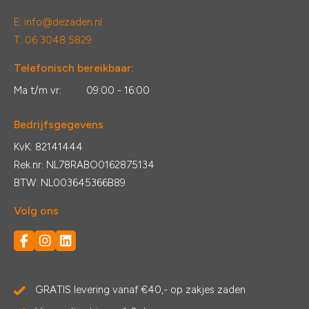
E:
info@dezaden.nl
T: 06 3048 5829
Telefonisch bereikbaar:
Ma t/m vr:
09:00 - 16:00
Bedrijfsgegevens
KvK: 82141444
Rek.nr: NL78RABO0162875134
BTW: NL003645366B89
Volg ons
GRATIS levering vanaf €40,- op zakjes zaden