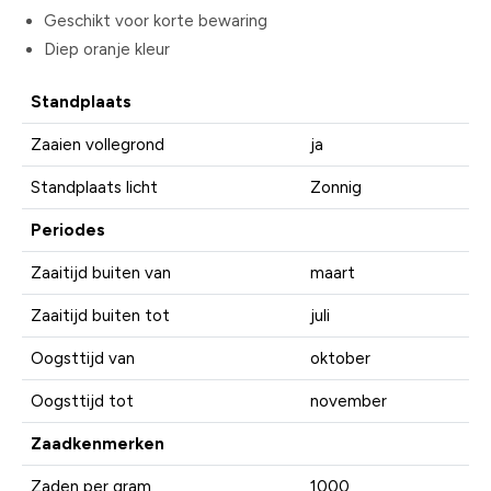
Geschikt voor korte bewaring
Diep oranje kleur
Standplaats
Zaaien vollegrond
ja
Standplaats licht
Zonnig
Periodes
Zaaitijd buiten van
maart
Zaaitijd buiten tot
juli
Oogsttijd van
oktober
Oogsttijd tot
november
Zaadkenmerken
Zaden per gram
1000