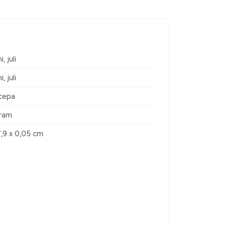
, juli
, juli
 cepa
gram
7,9 x 0,05 cm