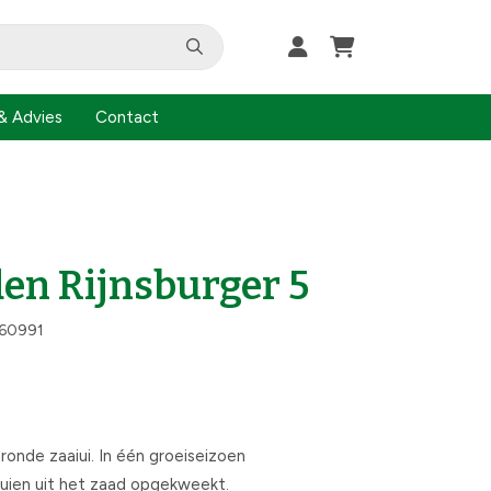
& Advies
Contact
en Rijnsburger 5
60991
lronde zaaiui. In één groeiseizoen
 uien uit het zaad opgekweekt.