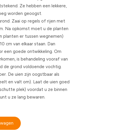
itstekend. Ze hebben een lekkere,
vroeg worden geoogst.
grond. Zaai op regels of rijen met
cm. Na opkomst moet u de planten
aan planten er tussen wegnemen)
10 cm van elkaar staan. Dan
or een goede ontwikkeling. Om
orkomen, is behandeling vooraf van
ud de grond voldoende vochtig.
r. De uien zijn oogstbaar als
geelt en valt om). Laat de uien goed
schutte plek) voordat u ze binnen
kunt u ze lang bewaren.
elwagen