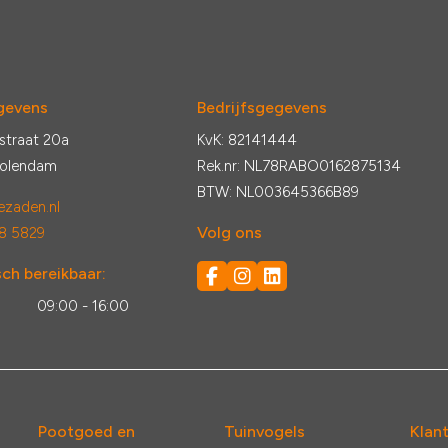
gevens
Bedrijfsgegevens
straat 20a
KvK: 82141444
Volendam
Rek.nr: NL78RABO0162875134
BTW: NL003645366B89
zaden.nl
Volg ons
8 5829
ch bereikbaar:
:
09:00 - 16:00
Pootgoed en
Tuinvogels
Klan