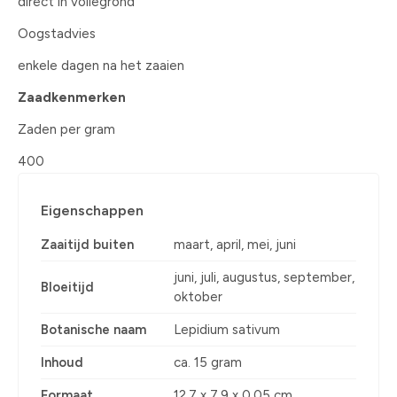
direct in vollegrond
Oogstadvies
enkele dagen na het zaaien
Zaadkenmerken
Zaden per gram
400
Eigenschappen
Zaaitijd buiten
maart, april, mei, juni
juni, juli, augustus, september,
Bloeitijd
oktober
Botanische naam
Lepidium sativum
Inhoud
ca. 15 gram
Formaat
12,7 x 7,9 x 0,05 cm