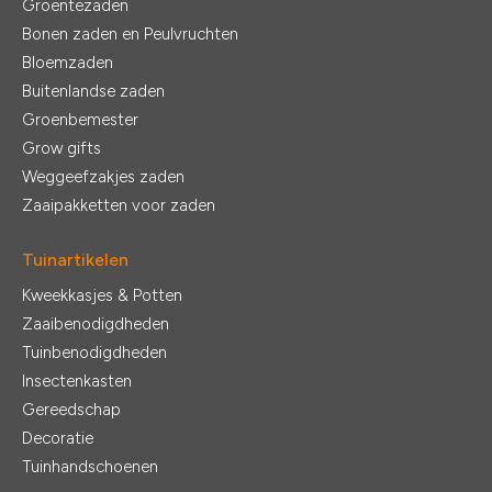
Groentezaden
Bonen zaden en Peulvruchten
Bloemzaden
Buitenlandse zaden
Groenbemester
Grow gifts
Weggeefzakjes zaden
Zaaipakketten voor zaden
Tuinartikelen
Kweekkasjes & Potten
Zaaibenodigdheden
Tuinbenodigdheden
Insectenkasten
Gereedschap
Decoratie
Tuinhandschoenen