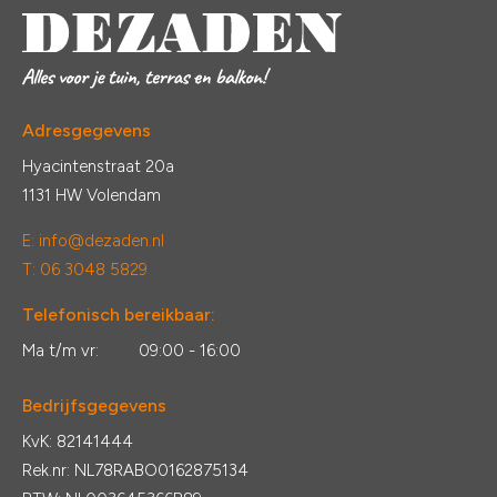
Adresgegevens
Hyacintenstraat 20a
1131 HW Volendam
E:
info@dezaden.nl
T: 06 3048 5829
Telefonisch bereikbaar:
Ma t/m vr:
09:00 - 16:00
Bedrijfsgegevens
KvK: 82141444
Rek.nr: NL78RABO0162875134