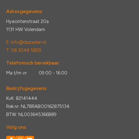
Adresgegevens
Hyacintenstraat 20a
1131 HW Volendam
E:
info@dezaden.nl
T: 06 3048 5829
Telefonisch bereikbaar:
Ma t/m vr:
09:00 - 16:00
Bedrijfsgegevens
KvK: 82141444
Rek.nr: NL78RABO0162875134
BTW: NL003645366B89
Volg ons