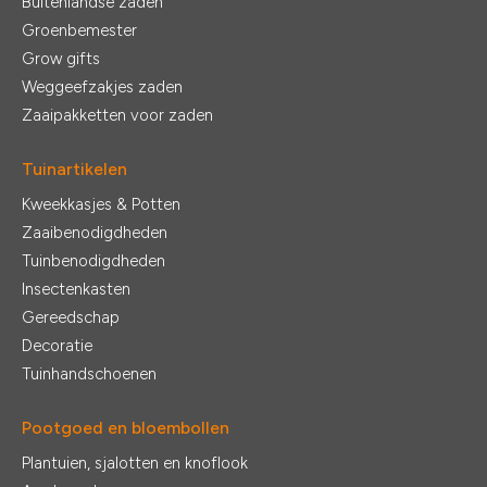
Buitenlandse zaden
Groenbemester
Grow gifts
Weggeefzakjes zaden
Zaaipakketten voor zaden
Tuinartikelen
Kweekkasjes & Potten
Zaaibenodigdheden
Tuinbenodigdheden
Insectenkasten
Gereedschap
Decoratie
Tuinhandschoenen
Pootgoed en bloembollen
Plantuien, sjalotten en knoflook