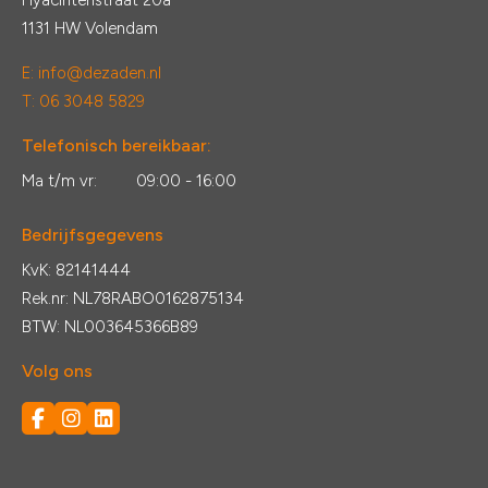
Hyacintenstraat 20a
1131 HW Volendam
E:
info@dezaden.nl
T: 06 3048 5829
Telefonisch bereikbaar:
Ma t/m vr:
09:00 - 16:00
Bedrijfsgegevens
KvK: 82141444
Rek.nr: NL78RABO0162875134
BTW: NL003645366B89
Volg ons