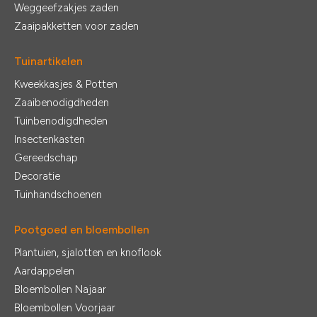
Weggeefzakjes zaden
Zaaipakketten voor zaden
Tuinartikelen
Kweekkasjes & Potten
Zaaibenodigdheden
Tuinbenodigdheden
Insectenkasten
Gereedschap
Decoratie
Tuinhandschoenen
Pootgoed en bloembollen
Plantuien, sjalotten en knoflook
Aardappelen
Bloembollen Najaar
Bloembollen Voorjaar