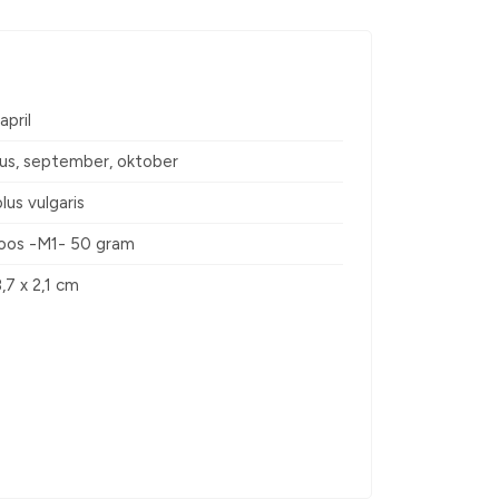
april
us, september, oktober
lus vulgaris
oos -M1- 50 gram
8,7 x 2,1 cm