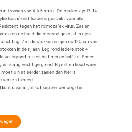
 in trossen van 4 à 5 stuks. De peulen zijn 13-14
lindrisch/rond. Isabel is geschikt voor alle
 Resistent tegen het rolmozaïek virus. Zaaien:
tokken geteeld die meestal gekruist in rijen
d richting. Zet de stokken in rijen op 120 cm van
tokken in de rij aan. Leg rond iedere stok 4
de vollegrond tussen half mei en half juli. Bonen
en matig vochtige grond. Bij nat en koud weer
moet u niet eerder zaaien dan hier is
n verse stalmest.
jd kunt u vanaf juli tot september oogsten.
elwagen