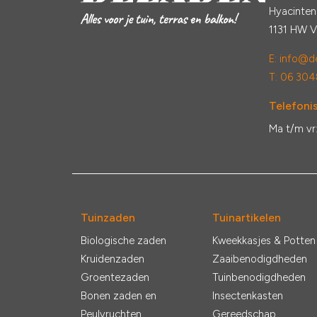
Hyacinten
1131 HW 
E:
info@de
T: 06 304
Telefonis
Ma t/m vr
Tuinzaden
Tuinartikelen
Biologische zaden
Kweekkasjes & Potten
Kruidenzaden
Zaaibenodigdheden
Groentezaden
Tuinbenodigdheden
Bonen zaden en
Insectenkasten
Peulvruchten
Gereedschap