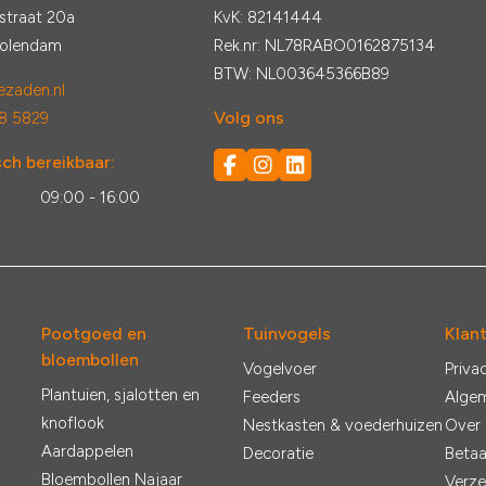
straat 20a
KvK: 82141444
Volendam
Rek.nr: NL78RABO0162875134
BTW: NL003645366B89
zaden.nl
Volg ons
8 5829
ch bereikbaar:
:
09:00 - 16:00
Pootgoed en
Tuinvogels
Klan
bloembollen
Vogelvoer
Priva
Plantuien, sjalotten en
Feeders
Alge
knoflook
Nestkasten & voederhuizen
Over
Aardappelen
Decoratie
Betaa
Bloembollen Najaar
Verze