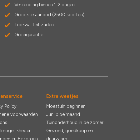
Verzending binnen 1-2 dagen
Grootste aanbod (2500 soorten)
Topkwaliteit zaden
Groeigarantie
tenservice
Extra weetjes
cy Policy
Moestuin beginnen
mene voorwaarden
Juni bloeimaand
 ons
Tuinonderhoud in de zomer
lmogelijkheden
Gezond, goedkoop en
nden en Bezorgen
duurzaam