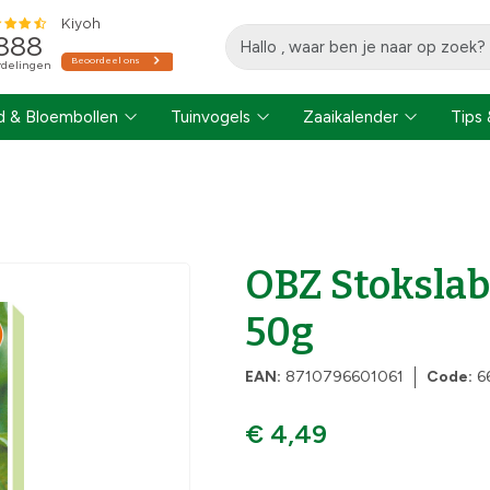
 & Bloembollen
Tuinvogels
Zaaikalender
Tips 
OBZ Stokslab
50g
EAN:
8710796601061
Code:
6
€ 4,49