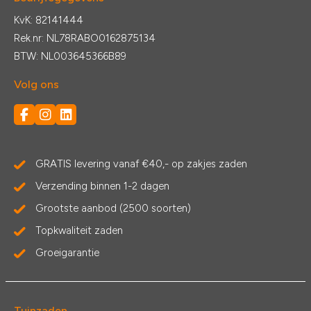
KvK: 82141444
Rek.nr: NL78RABO0162875134
BTW: NL003645366B89
Volg ons
GRATIS levering vanaf €40,- op zakjes zaden
Verzending binnen 1-2 dagen
Grootste aanbod (2500 soorten)
Topkwaliteit zaden
Groeigarantie
Tuinzaden