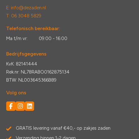
E:
info@dezaden.nl
T: 06 3048 5829
Telefonisch bereikbaar:
Ma t/m vr:
09:00 - 16:00
Bedrijfsgegevens
KvK: 82141444
Rek.nr: NL78RABO0162875134
BTW: NL003645366B89
Volg ons
GRATIS levering vanaf €40,- op zakjes zaden
Verzending binnen 1-2 dagen