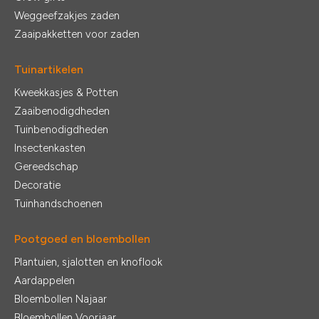
Weggeefzakjes zaden
Zaaipakketten voor zaden
Tuinartikelen
Kweekkasjes & Potten
Zaaibenodigdheden
Tuinbenodigdheden
Insectenkasten
Gereedschap
Decoratie
Tuinhandschoenen
Pootgoed en bloembollen
Plantuien, sjalotten en knoflook
Aardappelen
Bloembollen Najaar
Bloembollen Voorjaar