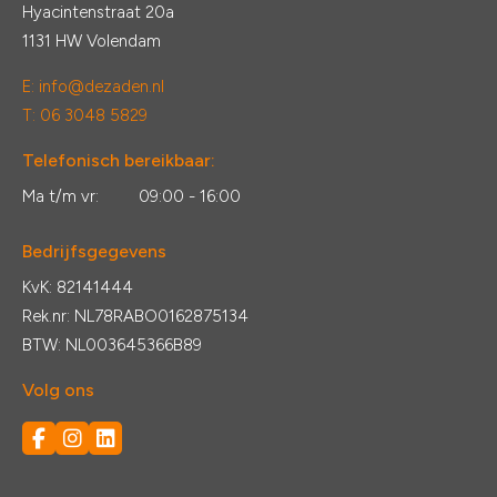
Hyacintenstraat 20a
1131 HW Volendam
E:
info@dezaden.nl
T: 06 3048 5829
Telefonisch bereikbaar:
Ma t/m vr:
09:00 - 16:00
Bedrijfsgegevens
KvK: 82141444
Rek.nr: NL78RABO0162875134
BTW: NL003645366B89
Volg ons