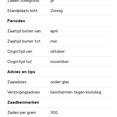
Zaaien vollegrond
ja
Standplaats licht
Zonnig
Periodes
Zaaitijd buiten van
april
Zaaitijd buiten tot
mei
Oogsttijd van
oktober
Oogsttijd tot
november
Advies en tips
Zaaiadvies
onder glas
Verzorgingsadvies
beschermen tegen koolvlieg
Zaadkenmerken
Zaden per gram
300