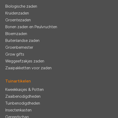
Biologische zaden
Kruidenzaden
Groentezaden
Bonen zaden en Peulvruchten
Bloemzaden
Buitenlandse zaden
Groenbemester
Grow gifts
Weggeefzakjes zaden
Zaaipakketten voor zaden
Tuinartikelen
Kweekkasjes & Potten
Zaaibenodigdheden
Tuinbenodigdheden
Insectenkasten
Gereedschap