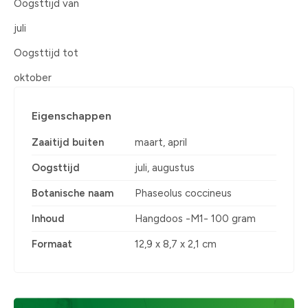
Oogsttijd van
juli
Oogsttijd tot
oktober
Eigenschappen
Zaaitijd buiten
maart, april
Oogsttijd
juli, augustus
Botanische naam
Phaseolus coccineus
Inhoud
Hangdoos -M1- 100 gram
Formaat
12,9 x 8,7 x 2,1 cm