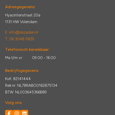
Adresgegevens
Hyacintenstraat 20a
1131 HW Volendam
E:
info@dezaden.nl
T: 06 3048 5829
Telefonisch bereikbaar:
Ma t/m vr:
09:00 - 16:00
Bedrijfsgegevens
KvK: 82141444
Rek.nr: NL78RABO0162875134
BTW: NL003645366B89
Volg ons