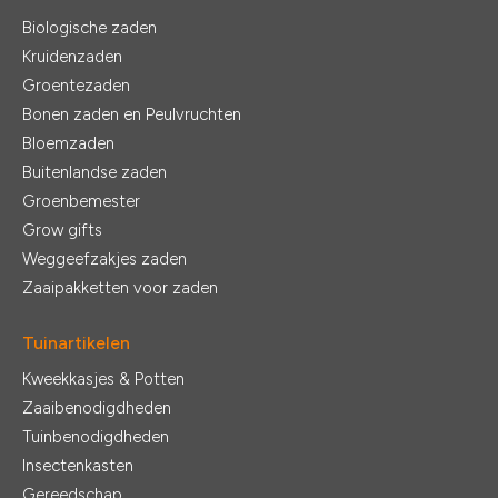
Biologische zaden
Kruidenzaden
Groentezaden
Bonen zaden en Peulvruchten
Bloemzaden
Buitenlandse zaden
Groenbemester
Grow gifts
Weggeefzakjes zaden
Zaaipakketten voor zaden
Tuinartikelen
Kweekkasjes & Potten
Zaaibenodigdheden
Tuinbenodigdheden
Insectenkasten
Gereedschap