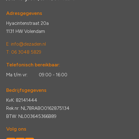
Adresgegevens
Hyacintenstraat 20a
1131 HW Volendam
E:
info@dezaden.nl
T: 06 3048 5829
Telefonisch bereikbaar:
Ma t/m vr:
09:00 - 16:00
Bedrijfsgegevens
KvK: 82141444
Rek.nr: NL78RABO0162875134
BTW: NL003645366B89
Volg ons